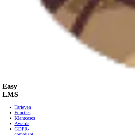
Easy
LMS
Tarieven
Functies
Klantcases
Awards
GDPR-
compliant