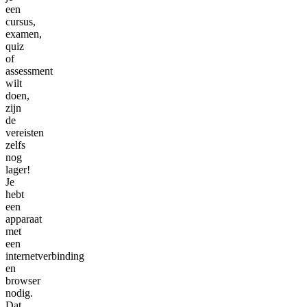
een
cursus,
examen,
quiz
of
assessment
wilt
doen,
zijn
de
vereisten
zelfs
nog
lager!
Je
hebt
een
apparaat
met
een
internetverbinding
en
browser
nodig.
Dat