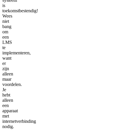
systeem
is
toekomstbestendig!
Wees
niet
bang
om
een
LMS
te
implementeren,
want
er
zijn
alleen
maar
voordelen.
Je
hebt
alleen
een
apparaat
met
internetverbinding
nodig.