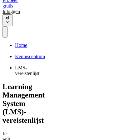
Probeer
gratis
Inloggen
nl
Home
Kenniscentrum
LMS-
vereistenlijst
Learning
Management
System
(LMS)-
vereistenlijst
Je
wilt