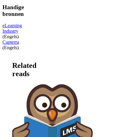
Handige
bronnen
eLearning
Industry
(Engels)
Capterra
(Engels)
Related
reads