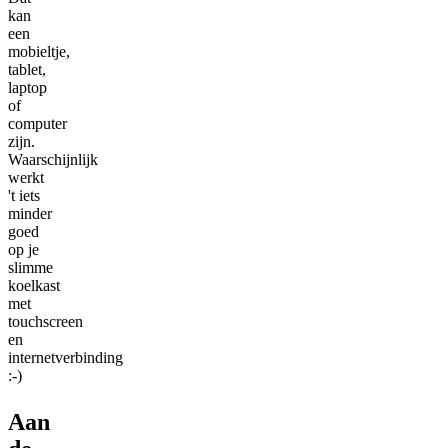
kan
een
mobieltje,
tablet,
laptop
of
computer
zijn.
Waarschijnlijk
werkt
't iets
minder
goed
op je
slimme
koelkast
met
touchscreen
en
internetverbinding
:-)
Aan