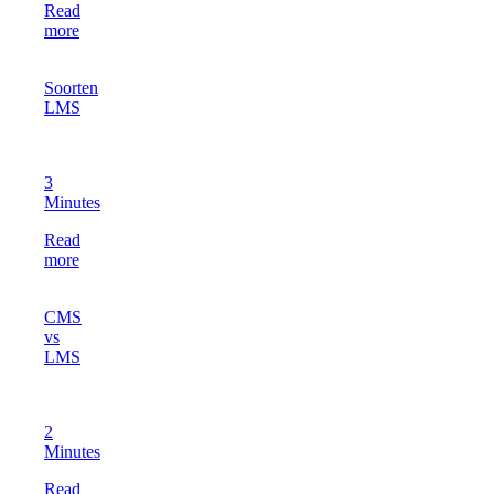
Read
more
Soorten
LMS
3
Minutes
Read
more
CMS
vs
LMS
2
Minutes
Read