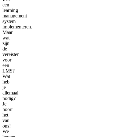
een
learning
management
system
implementeren.
Maar
wat
zijn
de
vereisten
voor
een
LMS?
Wat
heb
je
allemaal
nodig?
Je
hoort
het
van
ons!
We
leggen