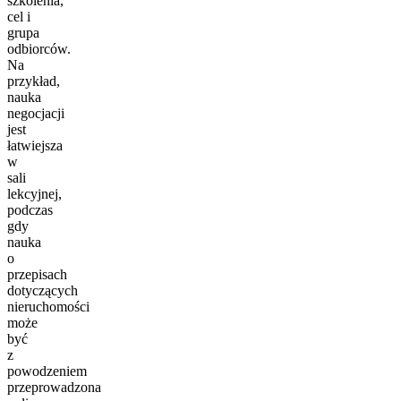
szkolenia,
cel i
grupa
odbiorców.
Na
przykład,
nauka
negocjacji
jest
łatwiejsza
w
sali
lekcyjnej,
podczas
gdy
nauka
o
przepisach
dotyczących
nieruchomości
może
być
z
powodzeniem
przeprowadzona