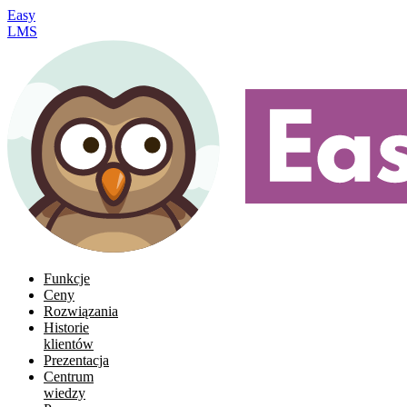
Easy
LMS
Funkcje
Ceny
Rozwiązania
Historie
klientów
Prezentacja
Centrum
wiedzy