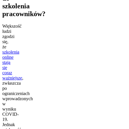
szkolenia
pracowników?
Większość
ludzi
zgodzi
się,
że
szkolenia
online
stają
się
coraz
ważniejsze
,
zwłaszcza
po
ograniczeniach
wprowadzonych
w
wyniku
COVID-
19.
Jednak