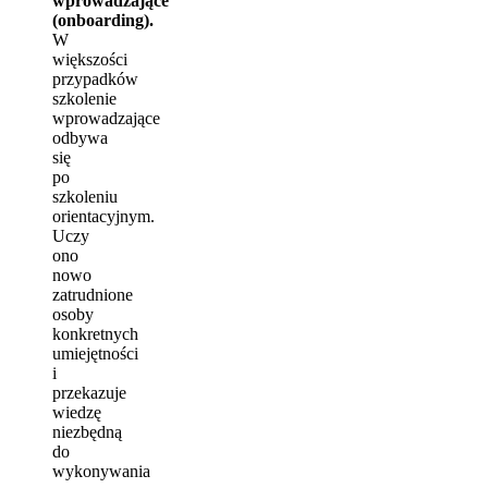
wprowadzające
(onboarding).
W
większości
przypadków
szkolenie
wprowadzające
odbywa
się
po
szkoleniu
orientacyjnym.
Uczy
ono
nowo
zatrudnione
osoby
konkretnych
umiejętności
i
przekazuje
wiedzę
niezbędną
do
wykonywania