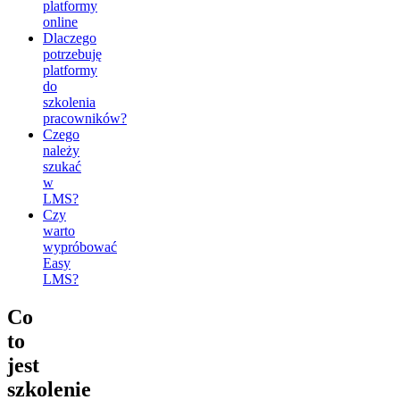
platformy
online
Dlaczego
potrzebuję
platformy
do
szkolenia
pracowników?
Czego
należy
szukać
w
LMS?
Czy
warto
wypróbować
Easy
LMS?
Co
to
jest
szkolenie