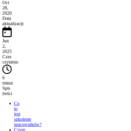
Oct
28,
2020
Data
aktualizacji:
Jun
2,
2025
Czas
czytania:
6
minut
Spis
treści
Co
to
jest
szkolenie
pracowników?
Czym