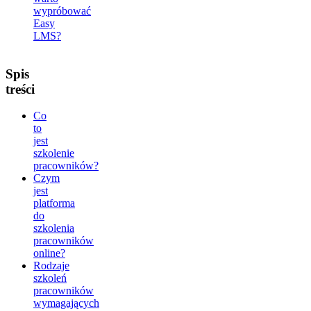
wypróbować
Easy
LMS?
Spis
treści
Co
to
jest
szkolenie
pracowników?
Czym
jest
platforma
do
szkolenia
pracowników
online?
Rodzaje
szkoleń
pracowników
wymagających