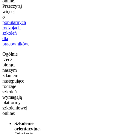
online.
Przeczytaj
więcej
o
popularnych
rodzajach
szkoleń
dla
pracowników
.
Ogólnie
rzecz
biorąc,
naszym
zdaniem
następujące
rodzaje
szkoleń
wymagają
platformy
szkoleniowej
online:
Szkolenie
orientacyjne.