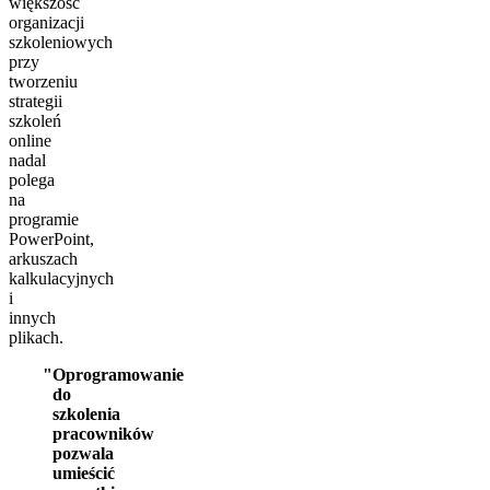
większość
organizacji
szkoleniowych
przy
tworzeniu
strategii
szkoleń
online
nadal
polega
na
programie
PowerPoint,
arkuszach
kalkulacyjnych
i
innych
plikach.
Oprogramowanie
do
szkolenia
pracowników
pozwala
umieścić