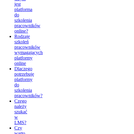
jest
platforma
do
szkolenia
pracowników
online?
Rodzaje
szkoleń
pracowników
wymagających
platformy
online
Dlaczego
potrzebuję
platformy
do
szkolenia
pracowników?
Czego
należy
szukać
w
LMS?
Czy
warto