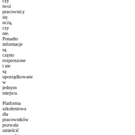
czy
twoi
pracownicy
się
uczą,
czy
nie.
Ponadto
informacje
są
często
rozproszone
i nie
są
uporządkowane
w
jednym
miejscu.
Platforma
szkoleniowa
dla
pracowników
pozwala
umieścić