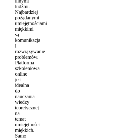
innymi
ludźmi.
Najbardziej
pożądanymi
umiejętnościami
miękkimi
są
komunikacja
i
rozwiązywanie
problemów.
Platforma
szkoleniowa
online
jest
idealna
do
nauczania
wiedzy
teoretycznej
na
temat
umiejętności
miękkich.
Samo