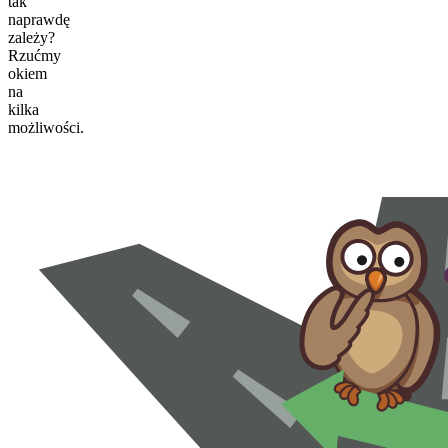
tak
naprawdę
zależy?
Rzućmy
okiem
na
kilka
możliwości.