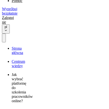
Pomoc
Wypróbuj
bezpłatnie
Zaloguj
się
pl
Strona
główna
Centrum
wiedzy
Jak
wybrać
platformę
do
szkolenia
pracowników
online?