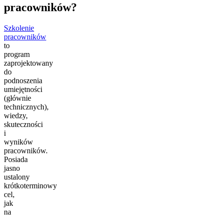
pracowników?
Szkolenie
pracowników
to
program
zaprojektowany
do
podnoszenia
umiejętności
(głównie
technicznych),
wiedzy,
skuteczności
i
wyników
pracowników.
Posiada
jasno
ustalony
krótkoterminowy
cel,
jak
na