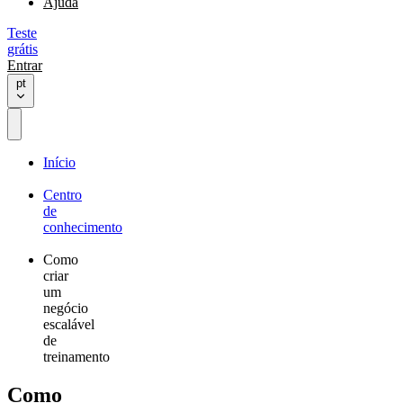
Ajuda
Teste
grátis
Entrar
pt
Início
Centro
de
conhecimento
Como
criar
um
negócio
escalável
de
treinamento
Como