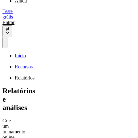
Ajuda
Teste
grátis
Entrar
pt
Início
Recursos
Relatórios
Relatórios
e
análises
Crie
um
treinamento
online