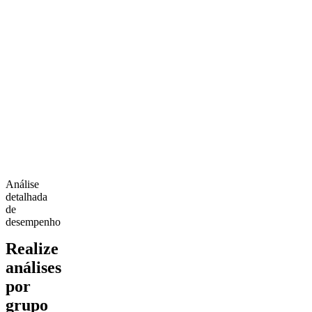
Análise
detalhada
de
desempenho
Realize
análises
por
grupo