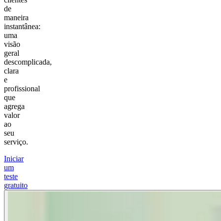
de
maneira
instantânea:
uma
visão
geral
descomplicada,
clara
e
profissional
que
agrega
valor
ao
seu
serviço.
Iniciar
um
teste
gratuito