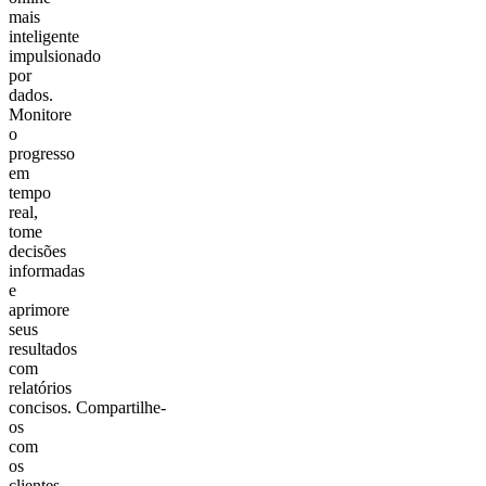
mais
inteligente
impulsionado
por
dados.
Monitore
o
progresso
em
tempo
real,
tome
decisões
informadas
e
aprimore
seus
resultados
com
relatórios
concisos. Compartilhe-
os
com
os
clientes