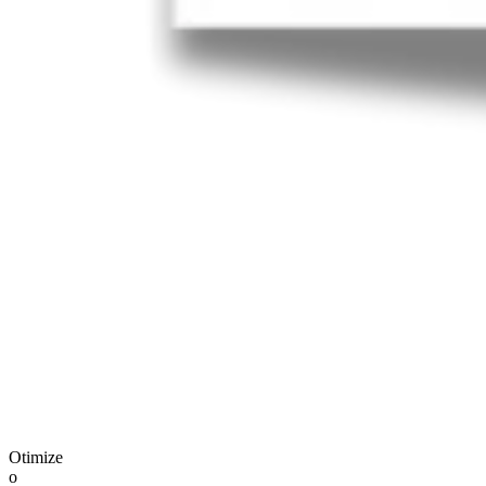
Otimize
o