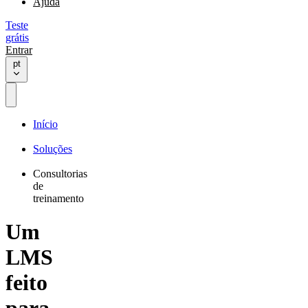
Ajuda
Teste
grátis
Entrar
pt
Início
Soluções
Consultorias
de
treinamento
Um
LMS
feito