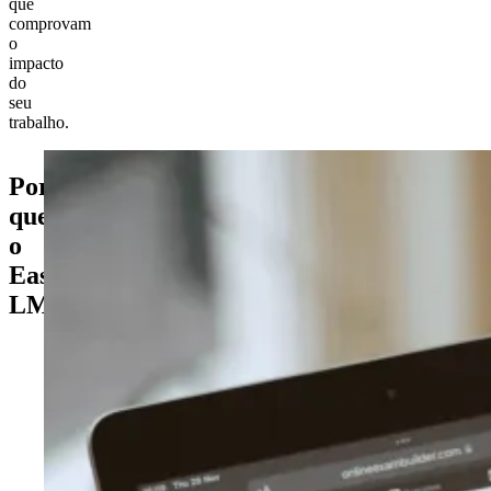
que
comprovam
o
impacto
do
seu
trabalho.
Por
que
o
Easy
LMS