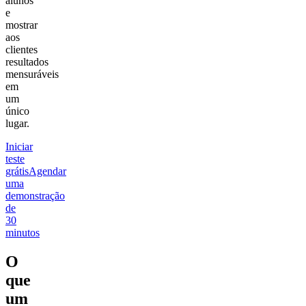
alunos
e
mostrar
aos
clientes
resultados
mensuráveis
em
um
único
lugar.
Iniciar
teste
grátis
Agendar
uma
demonstração
de
30
minutos
O
que
um