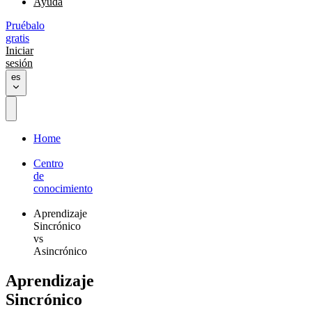
Ayuda
Pruébalo
gratis
Iniciar
sesión
es
Home
Centro
de
conocimiento
Aprendizaje
Sincrónico
vs
Asincrónico
Aprendizaje
Sincrónico