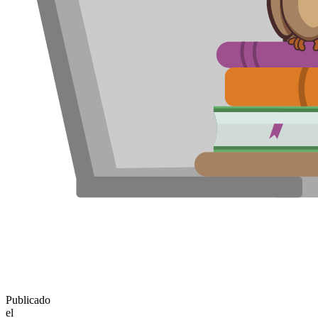
Publicado
el