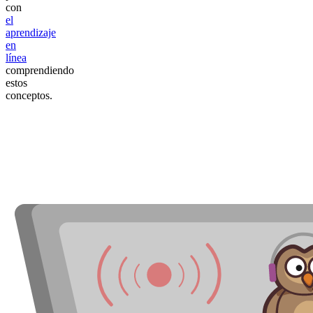
con
el
aprendizaje
en
línea
comprendiendo
estos
conceptos.