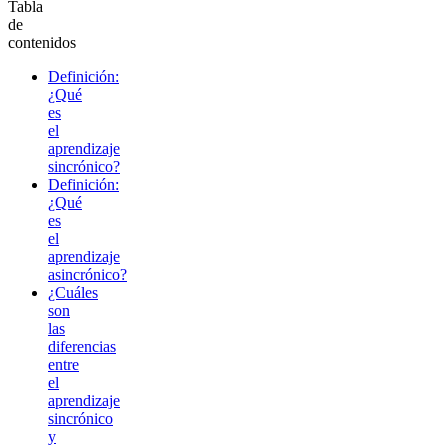
Tabla
de
contenidos
Definición:
¿Qué
es
el
aprendizaje
sincrónico?
Definición:
¿Qué
es
el
aprendizaje
asincrónico?
¿Cuáles
son
las
diferencias
entre
el
aprendizaje
sincrónico
y