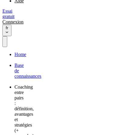
Aide
Essai
gratuit
Connexion
fr
Home
Base
de
connaissances
Coaching
entre
pairs
:
définition,
avantages
et
stratégies
(+