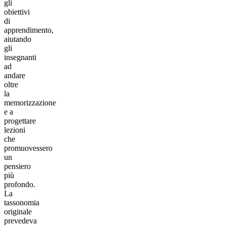
gli
obiettivi
di
apprendimento,
aiutando
gli
insegnanti
ad
andare
oltre
la
memorizzazione
e a
progettare
lezioni
che
promuovessero
un
pensiero
più
profondo.
La
tassonomia
originale
prevedeva