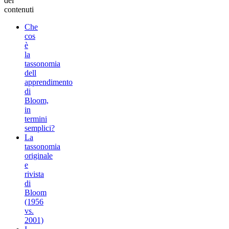
dei
contenuti
Che
cos
è
la
tassonomia
dell
apprendimento
di
Bloom,
in
termini
semplici?
La
tassonomia
originale
e
rivista
di
Bloom
(1956
vs.
2001)