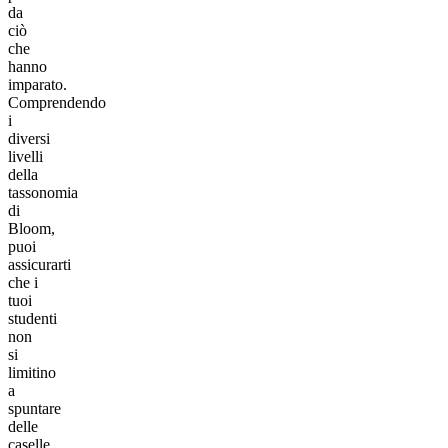
da
ciò
che
hanno
imparato.
Comprendendo
i
diversi
livelli
della
tassonomia
di
Bloom,
puoi
assicurarti
che i
tuoi
studenti
non
si
limitino
a
spuntare
delle
caselle,