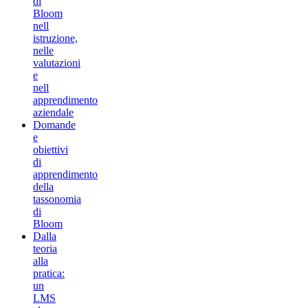
di
Bloom
nell
istruzione,
nelle
valutazioni
e
nell
apprendimento
aziendale
Domande
e
obiettivi
di
apprendimento
della
tassonomia
di
Bloom
Dalla
teoria
alla
pratica:
un
LMS