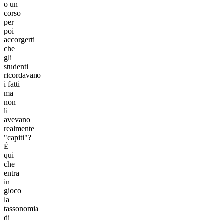
o un
corso
per
poi
accorgerti
che
gli
studenti
ricordavano
i fatti
ma
non
li
avevano
realmente
"capiti"?
È
qui
che
entra
in
gioco
la
tassonomia
di