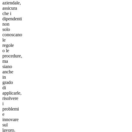
aziendale,
assicura
che i
dipendenti
non
solo
conoscano
le
regole
o le
procedure,
ma
siano
anche
in
grado
di
applicarle,
risolvere
i
problemi
e
innovare
sul
lavoro.