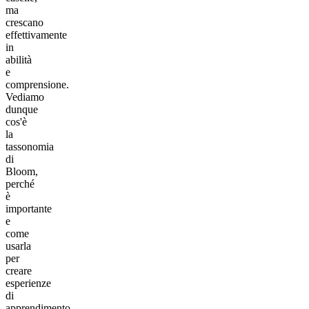
ma
crescano
effettivamente
in
abilità
e
comprensione.
Vediamo
dunque
cos'è
la
tassonomia
di
Bloom,
perché
è
importante
e
come
usarla
per
creare
esperienze
di
apprendimento