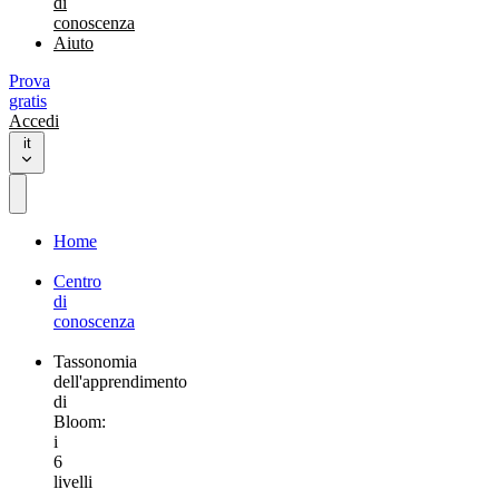
di
conoscenza
Aiuto
Prova
gratis
Accedi
it
Home
Centro
di
conoscenza
Tassonomia
dell'apprendimento
di
Bloom:
i
6
livelli