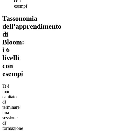
con
esempi
Tassonomia
dell'apprendimento
di
Bloom:
i 6
livelli
con
esempi
Ti è
mai
capitato
di
terminare
una
sessione
di
formazione