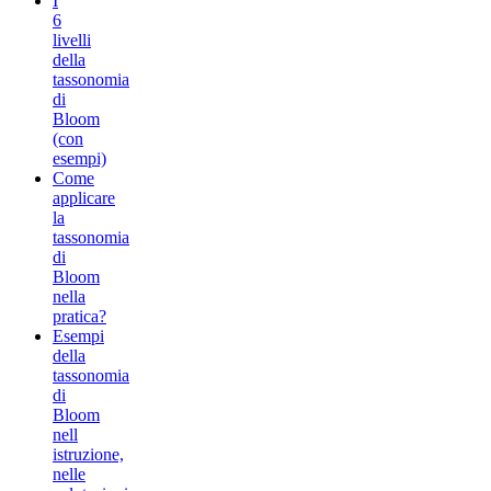
I
6
livelli
della
tassonomia
di
Bloom
(con
esempi)
Come
applicare
la
tassonomia
di
Bloom
nella
pratica?
Esempi
della
tassonomia
di
Bloom
nell
istruzione,
nelle