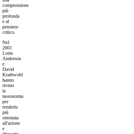
comprensione
più
profonda
e al
pensiero
critico.
Nel
2001
Lorin
Anderson
e
David
Krathwohl
hanno
rivisto
la
tassonomia
per
renderla
più
orientata
all'azione
e
rilevante