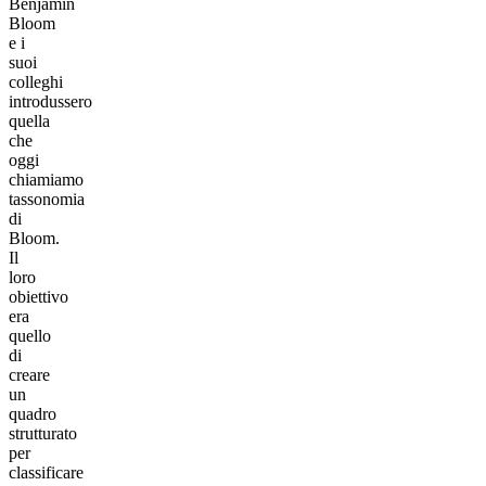
Benjamin
Bloom
e i
suoi
colleghi
introdussero
quella
che
oggi
chiamiamo
tassonomia
di
Bloom.
Il
loro
obiettivo
era
quello
di
creare
un
quadro
strutturato
per
classificare