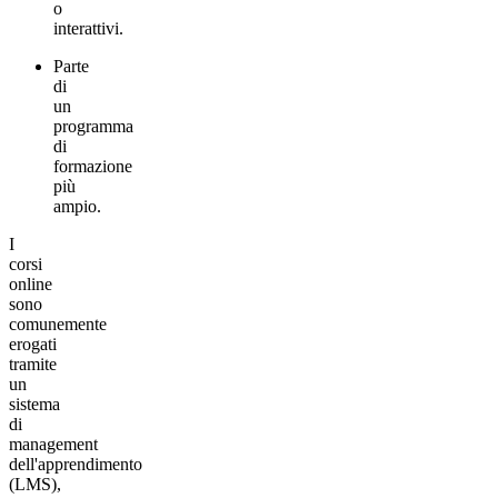
o
interattivi.
Parte
di
un
programma
di
formazione
più
ampio.
I
corsi
online
sono
comunemente
erogati
tramite
un
sistema
di
management
dell'apprendimento
(LMS),