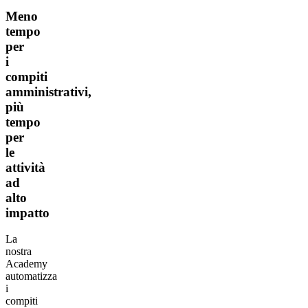
Meno
tempo
per
i
compiti
amministrativi,
più
tempo
per
le
attività
ad
alto
impatto
La
nostra
Academy
automatizza
i
compiti