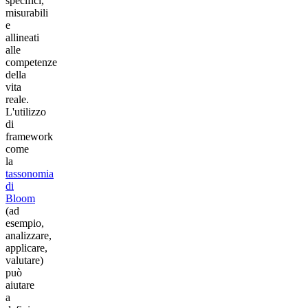
specifici,
misurabili
e
allineati
alle
competenze
della
vita
reale.
L'utilizzo
di
framework
come
la
tassonomia
di
Bloom
(ad
esempio,
analizzare,
applicare,
valutare)
può
aiutare
a