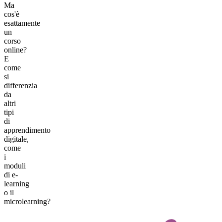
Ma
cos'è
esattamente
un
corso
online?
E
come
si
differenzia
da
altri
tipi
di
apprendimento
digitale,
come
i
moduli
di e-
learning
o il
microlearning?