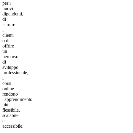
per i
nuovi
dipendenti,
di
istruire
i
clienti
o di
offrire
un
percorso
di
sviluppo
professionale,
i
corsi
online
rendono
l'apprendimento
più
flessibile,
scalabile
e
accessibile.