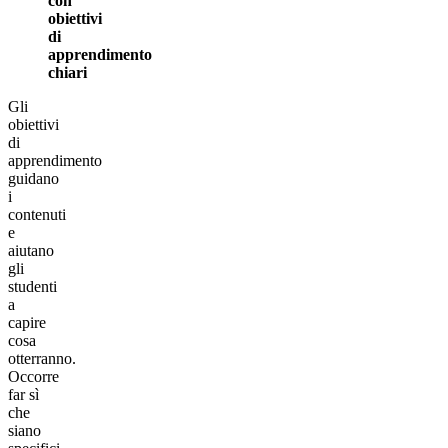
con
obiettivi
di
apprendimento
chiari
Gli
obiettivi
di
apprendimento
guidano
i
contenuti
e
aiutano
gli
studenti
a
capire
cosa
otterranno.
Occorre
far sì
che
siano