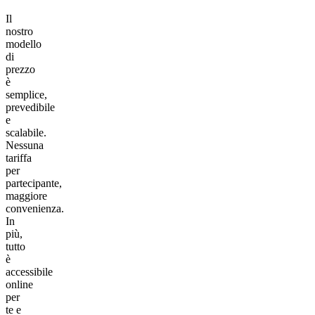
Il
nostro
modello
di
prezzo
è
semplice,
prevedibile
e
scalabile.
Nessuna
tariffa
per
partecipante,
maggiore
convenienza.
In
più,
tutto
è
accessibile
online
per
te e