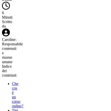
6
Minuti
Scritto
da
Caroline
-
Responsabile
contenuti
e
risorse
umane
Indice
dei
contenuti
Che
cos
è
un
corso
online?
Tipi