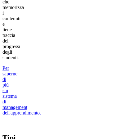
che
memorizza
i
contenuti
e
tiene
traccia
dei
progressi
degli
studenti.
Per
saperne
di
più
sui
sistema
di
management
dell'apprendimento.
Tipi