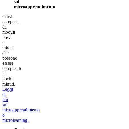
sul
microapprendimento
Corsi
composti
da
moduli
brevi
e
mirati
che
possono
essere
completati
in
pochi
minuti.
Leggi
di
più
sul
microapprendimento
o
microlearning.