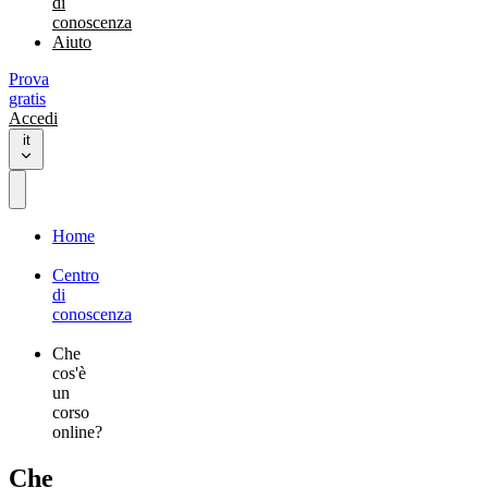
di
conoscenza
Aiuto
Prova
gratis
Accedi
it
Home
Centro
di
conoscenza
Che
cos'è
un
corso
online?
Che