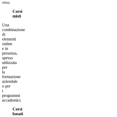
vivo.
Corsi
misti
Una
combinazione
di
elementi
online
e in
presenza,
spesso
utilizzata
per
la
formazione
aziendale
o per
i
programmi
accademici.
Corsi
basati