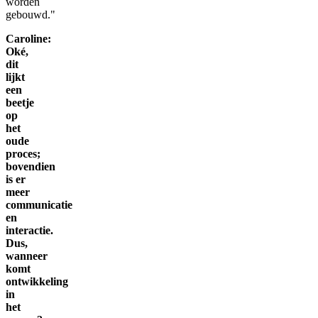
worden
gebouwd."
Caroline:
Oké,
dit
lijkt
een
beetje
op
het
oude
proces;
bovendien
is er
meer
communicatie
en
interactie.
Dus,
wanneer
komt
ontwikkeling
in
het