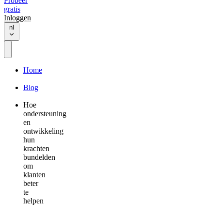
Probeer
gratis
Inloggen
nl
Home
Blog
Hoe
ondersteuning
en
ontwikkeling
hun
krachten
bundelden
om
klanten
beter
te
helpen