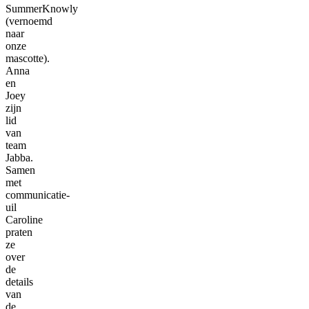
SummerKnowly
(vernoemd
naar
onze
mascotte).
Anna
en
Joey
zijn
lid
van
team
Jabba.
Samen
met
communicatie-
uil
Caroline
praten
ze
over
de
details
van
de