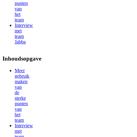
punten
van
het
team
Interview
met
team
Jabba
Inhoudsopgave
Meer
gebruik
maken
van
de
sterke
punten
van
het
team
Interview
met
team