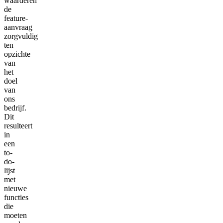
waarderen
de
feature-
aanvraag
zorgvuldig
ten
opzichte
van
het
doel
van
ons
bedrijf.
Dit
resulteert
in
een
to-
do-
lijst
met
nieuwe
functies
die
moeten