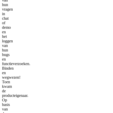
van
hun
vragen
in
chat
of
demo
en
het
loggen
van
hun
bugs
en
functieverzoeken.
Binden
en
wegwezen!
Toen
kwam
de
producteigenaar.
Op
basis
van