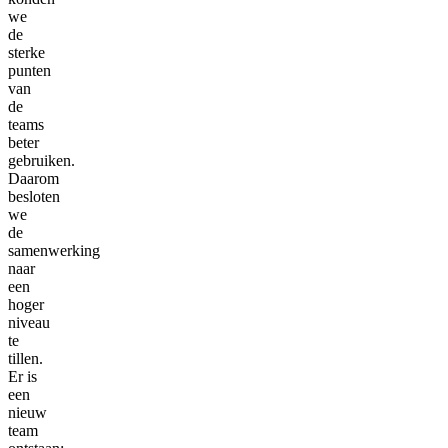
we
de
sterke
punten
van
de
teams
beter
gebruiken.
Daarom
besloten
we
de
samenwerking
naar
een
hoger
niveau
te
tillen.
Er is
een
nieuw
team