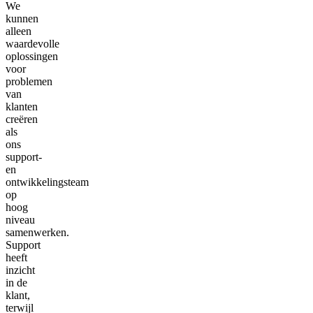
We
kunnen
alleen
waardevolle
oplossingen
voor
problemen
van
klanten
creëren
als
ons
support-
en
ontwikkelingsteam
op
hoog
niveau
samenwerken.
Support
heeft
inzicht
in de
klant,
terwijl