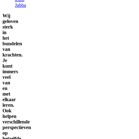
Jabba
Wij
geloven
sterk
in
het
bundelen
van
krachten.
Je
kunt
immers
veel
van
en
met
elkaar
leren.
Ook
helpen
verschillende
perspectieven
op
hetzelfde