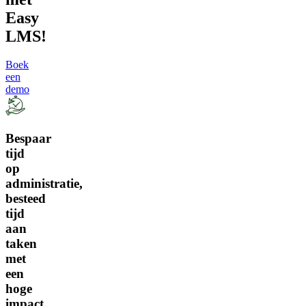
Easy
LMS!
Boek
een
demo
Bespaar
tijd
op
administratie,
besteed
tijd
aan
taken
met
een
hoge
impact