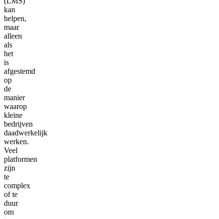
(LMS)
kan
helpen,
maar
alleen
als
het
is
afgestemd
op
de
manier
waarop
kleine
bedrijven
daadwerkelijk
werken.
Veel
platformen
zijn
te
complex
of te
duur
om