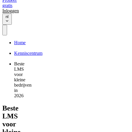
Probeer
gratis
Inloggen
nl
Home
Kenniscentrum
Beste
LMS
voor
kleine
bedrijven
in
2026
Beste
LMS
voor
kleine