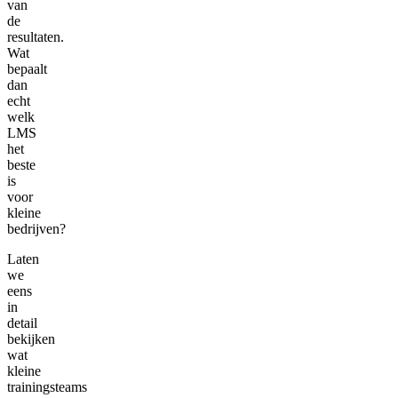
van
de
resultaten.
Wat
bepaalt
dan
echt
welk
LMS
het
beste
is
voor
kleine
bedrijven?
Laten
we
eens
in
detail
bekijken
wat
kleine
trainingsteams