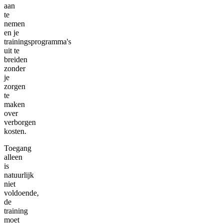
aan
te
nemen
en je
trainingsprogramma's
uit te
breiden
zonder
je
zorgen
te
maken
over
verborgen
kosten.
Toegang
alleen
is
natuurlijk
niet
voldoende,
de
training
moet