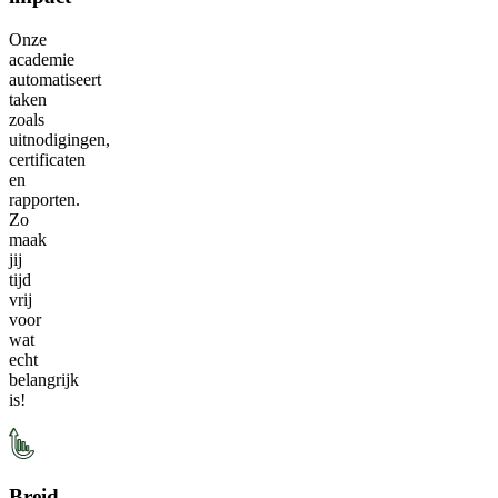
Onze
academie
automatiseert
taken
zoals
uitnodigingen,
certificaten
en
rapporten.
Zo
maak
jij
tijd
vrij
voor
wat
echt
belangrijk
is!
Breid