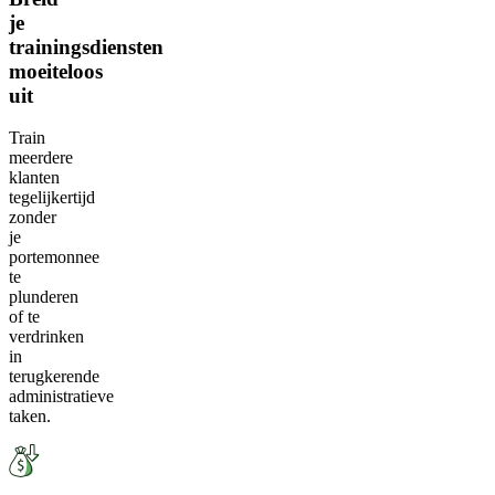
je
trainingsdiensten
moeiteloos
uit
Train
meerdere
klanten
tegelijkertijd
zonder
je
portemonnee
te
plunderen
of te
verdrinken
in
terugkerende
administratieve
taken.