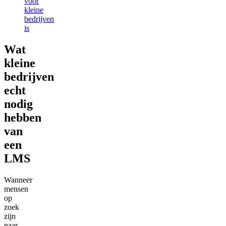
voor
kleine
bedrijven
is
Wat
kleine
bedrijven
echt
nodig
hebben
van
een
LMS
Wanneer
mensen
op
zoek
zijn
naar