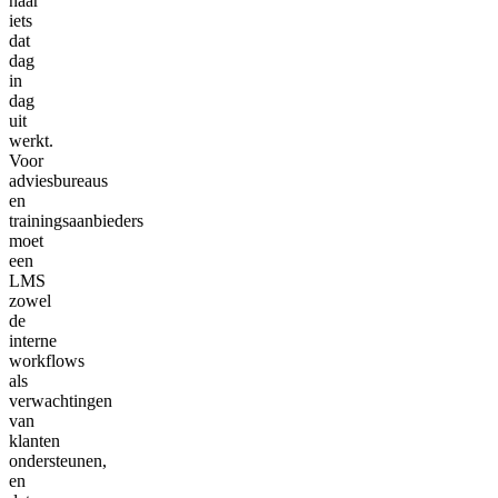
naar
iets
dat
dag
in
dag
uit
werkt.
Voor
adviesbureaus
en
trainingsaanbieders
moet
een
LMS
zowel
de
interne
workflows
als
verwachtingen
van
klanten
ondersteunen,
en