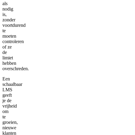
als
nodig
is,
zonder
voortdurend
te
moeten
controleren
of ze
de
limiet
hebben
overschreden.
Een
schaalbaar
LMS
geeft
je de
vrijheid
om
te
groeien,
nieuwe
klanten