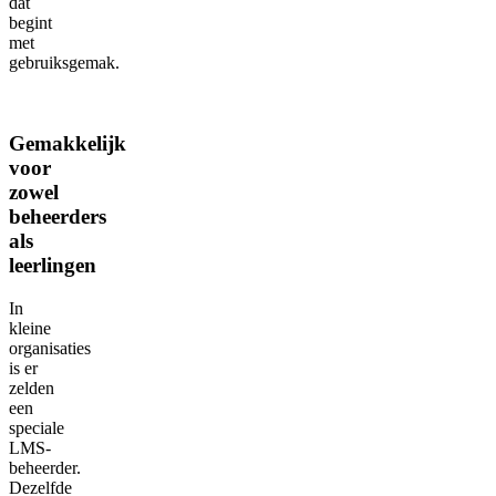
dat
begint
met
gebruiksgemak.
Gemakkelijk
voor
zowel
beheerders
als
leerlingen
In
kleine
organisaties
is er
zelden
een
speciale
LMS-
beheerder.
Dezelfde