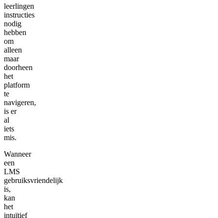
leerlingen
instructies
nodig
hebben
om
alleen
maar
doorheen
het
platform
te
navigeren,
is er
al
iets
mis.
Wanneer
een
LMS
gebruiksvriendelijk
is,
kan
het
intuïtief