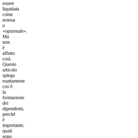
essere
liquidata
come
noiosa
o
«opzionale».
Ma
non
è
affatto
così.
Questo
articolo
spiega
esattamente
cos’è
la
formazione
dei
dipendenti,
perché
è
importante,
quali
sono