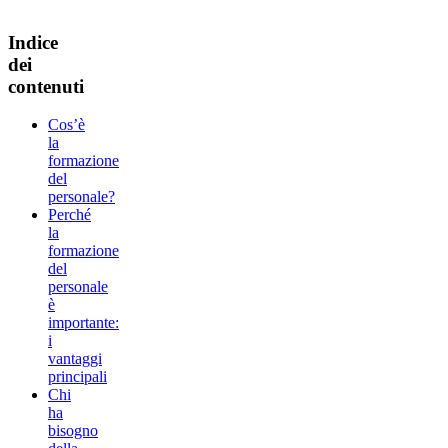
Indice
dei
contenuti
Cos’è
la
formazione
del
personale?
Perché
la
formazione
del
personale
è
importante:
i
vantaggi
principali
Chi
ha
bisogno