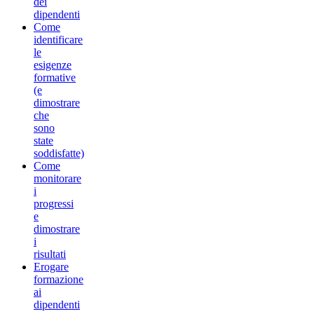
dei
dipendenti
Come
identificare
le
esigenze
formative
(e
dimostrare
che
sono
state
soddisfatte)
Come
monitorare
i
progressi
e
dimostrare
i
risultati
Erogare
formazione
ai
dipendenti