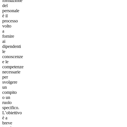
formazione
del
personale
è il
processo
volto
a
fornire
ai
dipendenti
le
conoscenze
e le
competenze
necessarie
per
svolgere
un
compito
o un
ruolo
specifico.
L’obiettivo
è a
breve