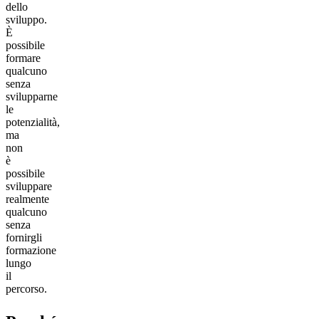
dello
sviluppo.
È
possibile
formare
qualcuno
senza
svilupparne
le
potenzialità,
ma
non
è
possibile
sviluppare
realmente
qualcuno
senza
fornirgli
formazione
lungo
il
percorso.