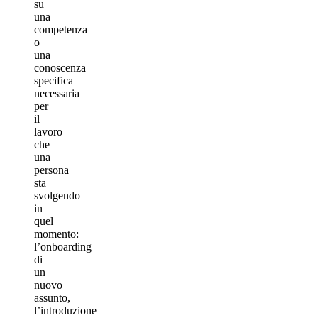
su
una
competenza
o
una
conoscenza
specifica
necessaria
per
il
lavoro
che
una
persona
sta
svolgendo
in
quel
momento:
l’onboarding
di
un
nuovo
assunto,
l’introduzione