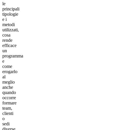
le
principali
tipologie
e i
metodi
utilizzati,
cosa
rende
efficace
un
programma
e
come
erogarlo
al
meglio
anche
quando
occorre
formare
team,
clienti
o
sedi
diverse.