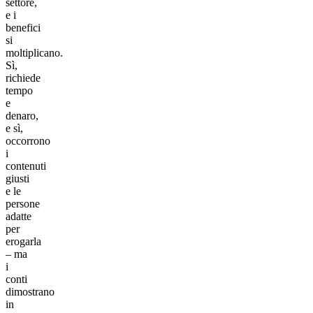
settore,
e i
benefici
si
moltiplicano.
Sì,
richiede
tempo
e
denaro,
e sì,
occorrono
i
contenuti
giusti
e le
persone
adatte
per
erogarla
– ma
i
conti
dimostrano
in