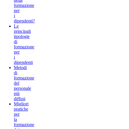
della
formazione
per
i
dipendenti?
Le
principali
tipologie
di
formazione
per
i
dipendenti
Metodi
di
formazione
del
personale
più
diffusi
Migliori
pratiche
per
la
formazione