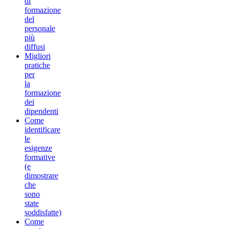
di
formazione
del
personale
più
diffusi
Migliori
pratiche
per
la
formazione
dei
dipendenti
Come
identificare
le
esigenze
formative
(e
dimostrare
che
sono
state
soddisfatte)
Come