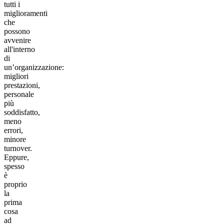
tutti i
miglioramenti
che
possono
avvenire
all'interno
di
un’organizzazione:
migliori
prestazioni,
personale
più
soddisfatto,
meno
errori,
minore
turnover.
Eppure,
spesso
è
proprio
la
prima
cosa
ad