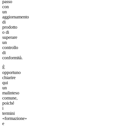
passo
con
un
aggiornamento
di
prodotto
o di
superare
un
controllo
di
conformità.
È
opportuno
chiarire
qui
un
malinteso
comune,
poiché
i
termini
«formazione»
e