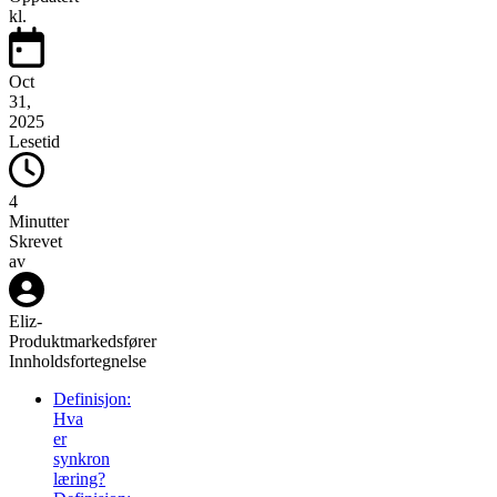
kl.
Oct
31,
2025
Lesetid
4
Minutter
Skrevet
av
Eliz
-
Produktmarkedsfører
Innholdsfortegnelse
Definisjon:
Hva
er
synkron
læring?