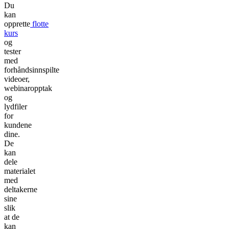
Du
kan
opprette
flotte
kurs
og
tester
med
forhåndsinnspilte
videoer,
webinaropptak
og
lydfiler
for
kundene
dine.
De
kan
dele
materialet
med
deltakerne
sine
slik
at de
kan