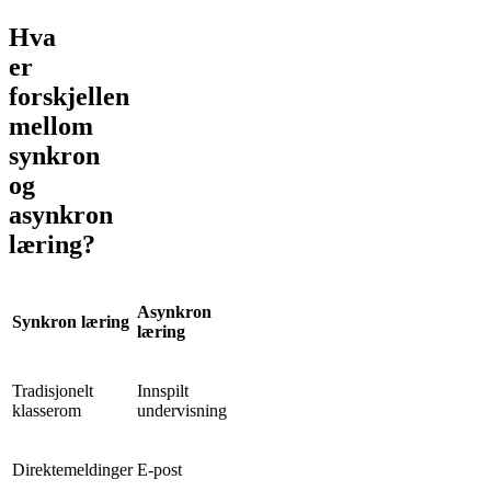
Hva
er
forskjellen
mellom
synkron
og
asynkron
læring?
Asynkron
Synkron læring
læring
Tradisjonelt
Innspilt
klasserom
undervisning
Direktemeldinger
E-post