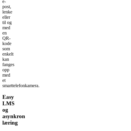
e-
post,
lenke
eller
til og
med
en
QR-
kode
som
enkelt
kan
fanges
opp
med
et
smarttelefonkamera.
Easy
LMS
og
asynkron
læring