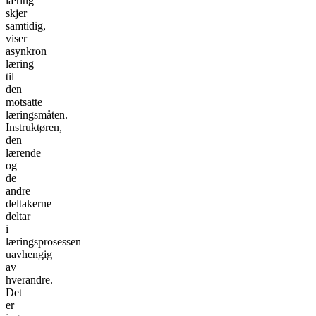
læring
skjer
samtidig,
viser
asynkron
læring
til
den
motsatte
læringsmåten.
Instruktøren,
den
lærende
og
de
andre
deltakerne
deltar
i
læringsprosessen
uavhengig
av
hverandre.
Det
er