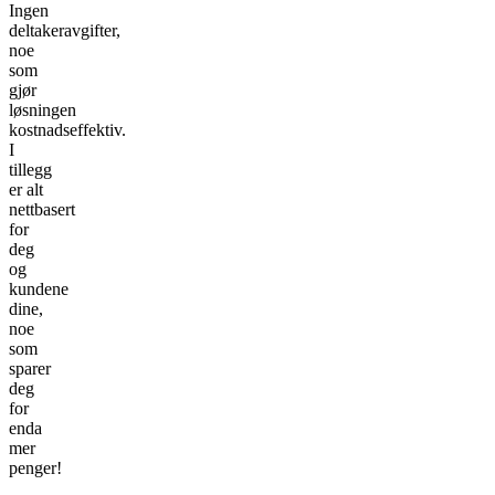
Ingen
deltakeravgifter,
noe
som
gjør
løsningen
kostnadseffektiv.
I
tillegg
er alt
nettbasert
for
deg
og
kundene
dine,
noe
som
sparer
deg
for
enda
mer
penger!