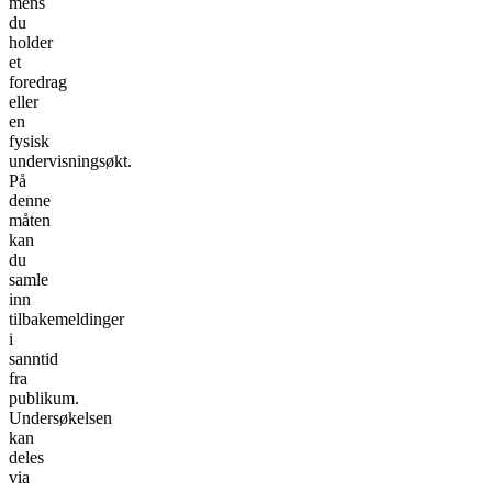
mens
du
holder
et
foredrag
eller
en
fysisk
undervisningsøkt.
På
denne
måten
kan
du
samle
inn
tilbakemeldinger
i
sanntid
fra
publikum.
Undersøkelsen
kan
deles
via