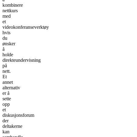
kombinere
nettkurs
med
et
videokonferanseverktøy
hvis
du
ønsker
å
holde
direkteundervisning
på
nett.
Et
annet
alternativ
er å
sette
opp
et
diskusjonsforum
der
deltakerne
kan