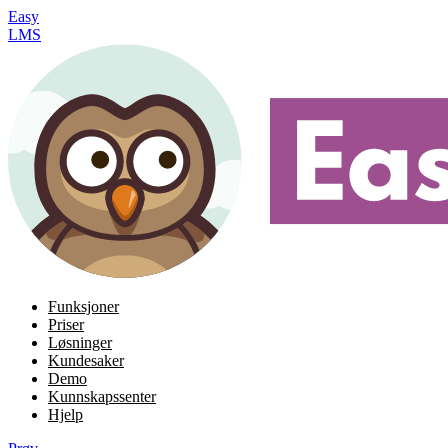
Easy
LMS
Funksjoner
Priser
Løsninger
Kundesaker
Demo
Kunnskapssenter
Hjelp