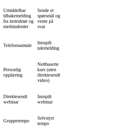
Umiddelbar
Sende et
tilbakemelding
spørsmål og
fra instruktør og
vente på
medstudenter
svar
Innspilt
Telefonsamtale
talemelding
Nettbaserte
Personlig
kurs (uten
opplæring
direktesendt
video)
Direktesendt
Innspilt
webinar
webinar
Selvstyrt
Gruppetempo
tempo