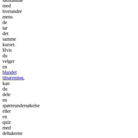
samhandle
med
hverandre
mens
de
tar
det
samme
kurset.
Hvis
du
velger
en
blandet
tilnærming
,
kan
du
dele
en
spørreundersøkelse
eller
en
quiz
med
deltakerne