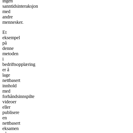
ingen
sanntidsinteraksjon
med
andre
mennesker.
Et
eksempel
på
denne
metoden
i
bedriftsopplæring
er å
lage
nettbasert
innhold
med
forhåndsinnspilte
videoer
eller
publisere
en
nettbasert
eksamen