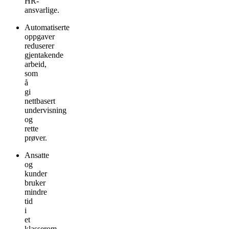
HR-
ansvarlige.
Automatiserte
oppgaver
reduserer
gjentakende
arbeid,
som
å
gi
nettbasert
undervisning
og
rette
prøver.
Ansatte
og
kunder
bruker
mindre
tid
i
et
klasserom