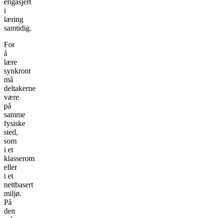
engasjert
i
læring
samtidig.
For
å
lære
synkront
må
deltakerne
være
på
samme
fysiske
sted,
som
i et
klasserom
eller
i et
nettbasert
miljø.
På
den