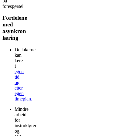
på
forespørsel.
Fordelene
med
asynkron
læring
Deltakerne
kan
lære
i
egen
tid
og
etter
egen
timeplan.
Mindre
arbeid
for
instruktører
og