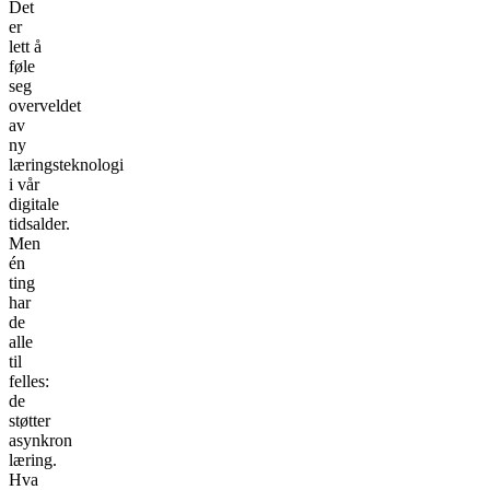
Det
er
lett å
føle
seg
overveldet
av
ny
læringsteknologi
i vår
digitale
tidsalder.
Men
én
ting
har
de
alle
til
felles:
de
støtter
asynkron
læring.
Hva