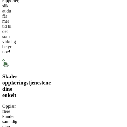
rapporter,
slik
at du
får
mer
tid til
det
som
virkelig
betyr
noe!
Skaler
opplæringstjenestene
dine
enkelt
Opplær
flere
kunder
samtidig
uten