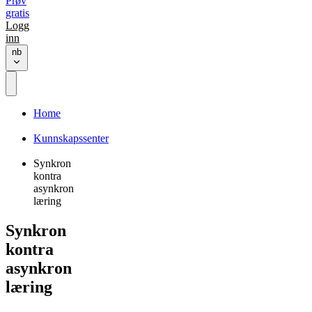
Prøv
gratis
Logg
inn
nb
Home
Kunnskapssenter
Synkron
kontra
asynkron
læring
Synkron
kontra
asynkron
læring