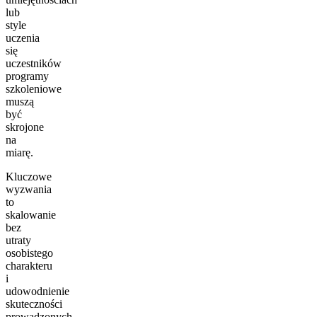
lub
style
uczenia
się
uczestników
programy
szkoleniowe
muszą
być
skrojone
na
miarę.
Kluczowe
wyzwania
to
skalowanie
bez
utraty
osobistego
charakteru
i
udowodnienie
skuteczności
prowadzonych