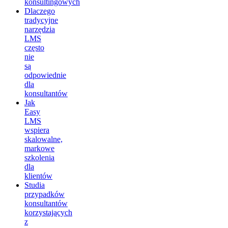
konsultingowych
Dlaczego
tradycyjne
narzędzia
LMS
często
nie
są
odpowiednie
dla
konsultantów
Jak
Easy
LMS
wspiera
skalowalne,
markowe
szkolenia
dla
klientów
Studia
przypadków
konsultantów
korzystających
z