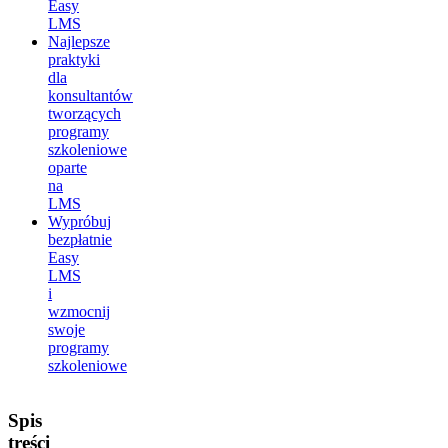
Easy
LMS
Najlepsze
praktyki
dla
konsultantów
tworzących
programy
szkoleniowe
oparte
na
LMS
Wypróbuj
bezpłatnie
Easy
LMS
i
wzmocnij
swoje
programy
szkoleniowe
Spis
treści