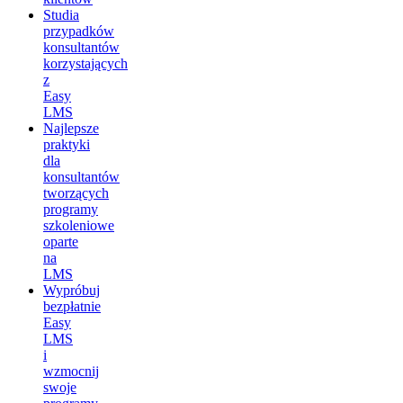
Studia
przypadków
konsultantów
korzystających
z
Easy
LMS
Najlepsze
praktyki
dla
konsultantów
tworzących
programy
szkoleniowe
oparte
na
LMS
Wypróbuj
bezpłatnie
Easy
LMS
i
wzmocnij
swoje