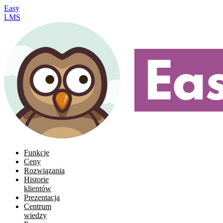
Easy
LMS
Funkcje
Ceny
Rozwiązania
Historie
klientów
Prezentacja
Centrum
wiedzy