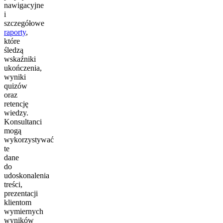
nawigacyjne
i
szczegółowe
raporty
,
które
śledzą
wskaźniki
ukończenia,
wyniki
quizów
oraz
retencję
wiedzy.
Konsultanci
mogą
wykorzystywać
te
dane
do
udoskonalenia
treści,
prezentacji
klientom
wymiernych
wyników