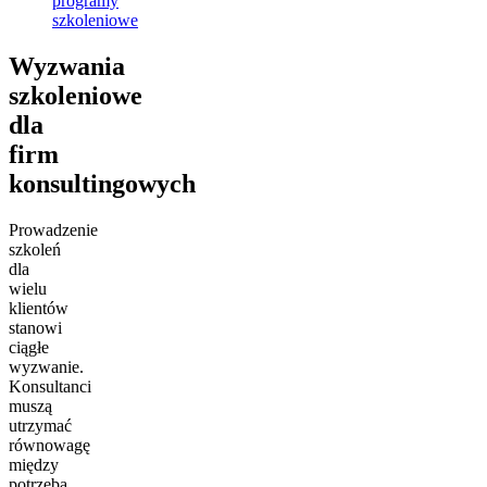
programy
szkoleniowe
Wyzwania
szkoleniowe
dla
firm
konsultingowych
Prowadzenie
szkoleń
dla
wielu
klientów
stanowi
ciągłe
wyzwanie.
Konsultanci
muszą
utrzymać
równowagę
między
potrzebą