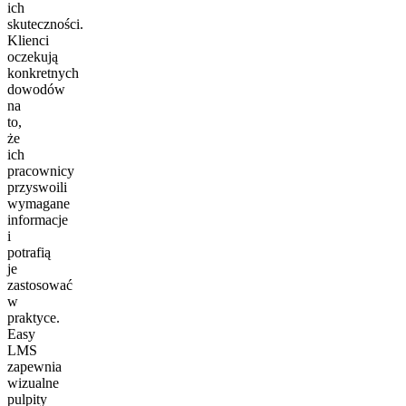
ich
skuteczności.
Klienci
oczekują
konkretnych
dowodów
na
to,
że
ich
pracownicy
przyswoili
wymagane
informacje
i
potrafią
je
zastosować
w
praktyce.
Easy
LMS
zapewnia
wizualne
pulpity