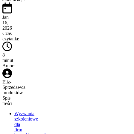
Jan
16,
2026
Czas
czytania:
8
minut
Autor:
Eliz
-
Sprzedawca
produktów
Spis
treści
Wyzwania
szkoleniowe
dla
firm