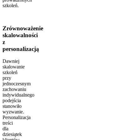
szkoleń.
Zrównoważenie
skalowalności
z
personalizacją
Dawniej
skalowanie
szkoleń
przy
jednoczesnym
zachowaniu
indywidualnego
podejścia
stanowiło
wyzwanie.
Personalizacja
treści
dla
dziesiątek
klientów