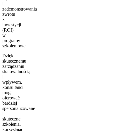
i
zademonstrowania
zwrotu
z
inwestycji
(ROI)
w
programy
szkoleniowe.
Dzięki
skutecznemu
zarządzaniu
skalowalnością
i
wpływem,
konsultanci
mogą
oferować
bardziej
spersonalizowane
i
skuteczne
szkolenia,
korzystając