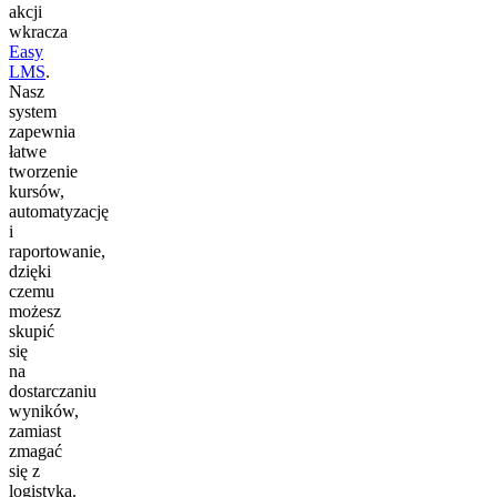
akcji
wkracza
Easy
LMS
.
Nasz
system
zapewnia
łatwe
tworzenie
kursów,
automatyzację
i
raportowanie,
dzięki
czemu
możesz
skupić
się
na
dostarczaniu
wyników,
zamiast
zmagać
się z
logistyką.