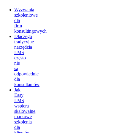
Wyzwania
szkoleniowe
dla
firm
konsultingowych
Dlaczego
tradycyjne
narzędzia
LMS
często
nie
są
odpowiednie
dla
konsultantów
Jak
Easy
LMS
wspiera
skalowalne,
markowe
szkolenia
dla
klientów