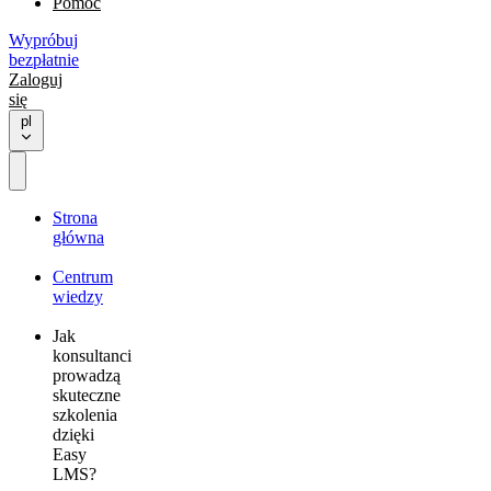
Pomoc
Wypróbuj
bezpłatnie
Zaloguj
się
pl
Strona
główna
Centrum
wiedzy
Jak
konsultanci
prowadzą
skuteczne
szkolenia
dzięki
Easy
LMS?