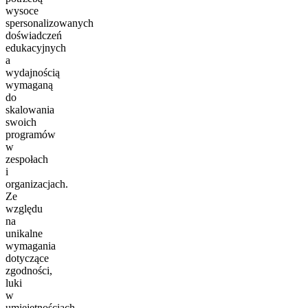
wysoce
spersonalizowanych
doświadczeń
edukacyjnych
a
wydajnością
wymaganą
do
skalowania
swoich
programów
w
zespołach
i
organizacjach.
Ze
względu
na
unikalne
wymagania
dotyczące
zgodności,
luki
w
umiejętnościach