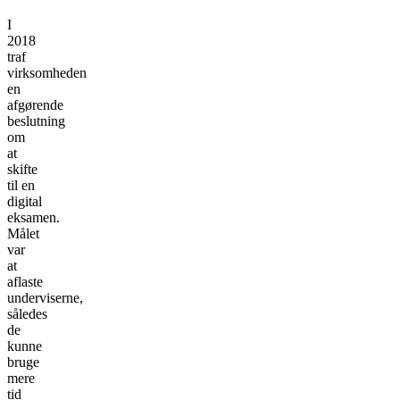
I
2018
traf
virksomheden
en
afgørende
beslutning
om
at
skifte
til en
digital
eksamen.
Målet
var
at
aflaste
underviserne,
således
de
kunne
bruge
mere
tid