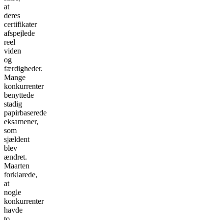
at
deres
certifikater
afspejlede
reel
viden
og
færdigheder.
Mange
konkurrenter
benyttede
stadig
papirbaserede
eksamener,
som
sjældent
blev
ændret.
Maarten
forklarede,
at
nogle
konkurrenter
havde
to