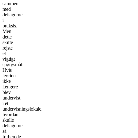
sammen
med
deltagerne
i
praksis.
Men
dette
skifte
rejste
et
vigtigt
spørgsmål:
Hvis
teorien
ikke
længere
blev
undervist
i et
undervisningslokale,
hvordan
skulle
deltagerne
så
forberede