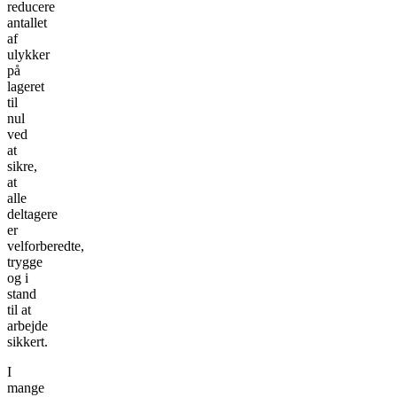
reducere
antallet
af
ulykker
på
lageret
til
nul
ved
at
sikre,
at
alle
deltagere
er
velforberedte,
trygge
og i
stand
til at
arbejde
sikkert.
I
mange