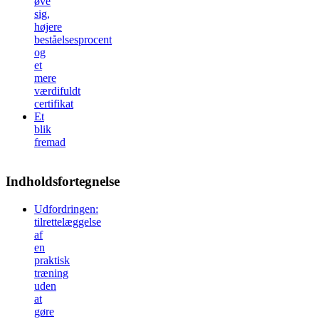
øve
sig,
højere
beståelsesprocent
og
et
mere
værdifuldt
certifikat
Et
blik
fremad
Indholdsfortegnelse
Udfordringen:
tilrettelæggelse
af
en
praktisk
træning
uden
at
gøre