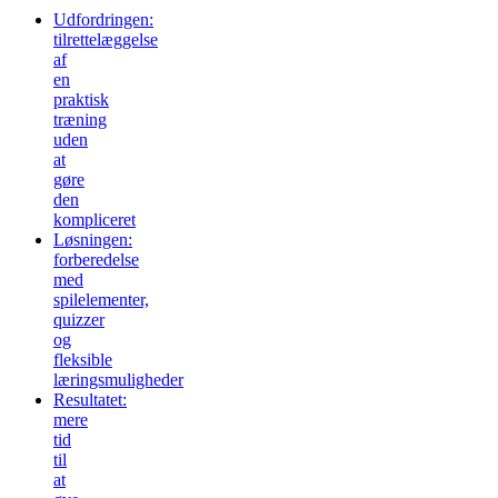
Udfordringen:
tilrettelæggelse
af
en
praktisk
træning
uden
at
gøre
den
kompliceret
Løsningen:
forberedelse
med
spilelementer,
quizzer
og
fleksible
læringsmuligheder
Resultatet:
mere
tid
til
at