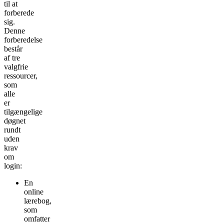
til at
forberede
sig.
Denne
forberedelse
består
af tre
valgfrie
ressourcer,
som
alle
er
tilgængelige
døgnet
rundt
uden
krav
om
login:
En
online
lærebog,
som
omfatter