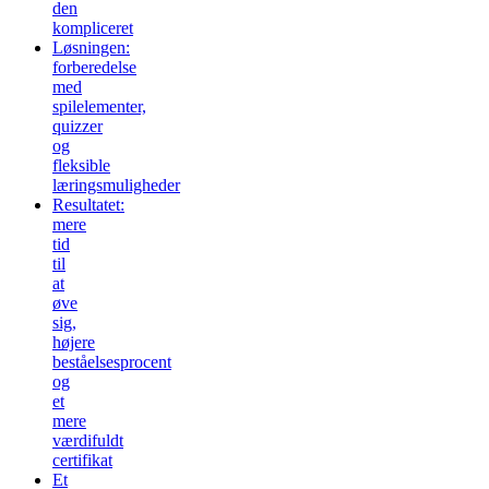
den
kompliceret
Løsningen:
forberedelse
med
spilelementer,
quizzer
og
fleksible
læringsmuligheder
Resultatet:
mere
tid
til
at
øve
sig,
højere
beståelsesprocent
og
et
mere
værdifuldt
certifikat
Et