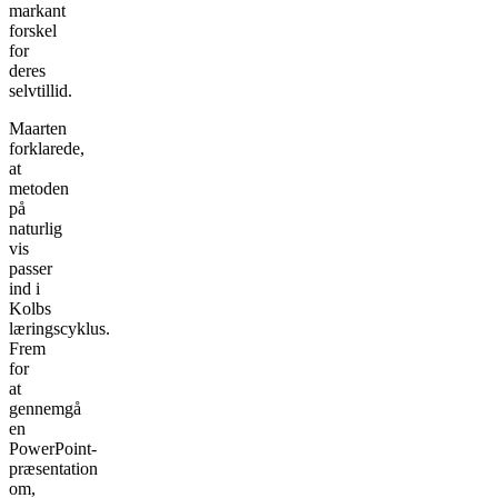
markant
forskel
for
deres
selvtillid.
Maarten
forklarede,
at
metoden
på
naturlig
vis
passer
ind i
Kolbs
læringscyklus.
Frem
for
at
gennemgå
en
PowerPoint-
præsentation
om,