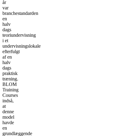
år
var
branchestandarden
en
halv
dags
teoriundervisning
i et
undervisningslokale
efterfulgt
af en
halv
dags
praktisk
træning.
BLOM
Training
Courses
indså,
at
denne
model
havde
en
grundlæggende