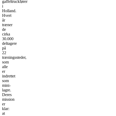
gaffeltruckfører
i
Holland.
Hvert
år
træner
de
cirka
30.000
deltagere
på
22
træningssteder,
som
alle
er
indrettet
som
mini-
lagre.
Deres
mission
er
klar:
at