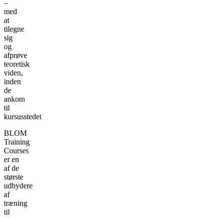
–
med
at
tilegne
sig
og
afprøve
teoretisk
viden,
inden
de
ankom
til
kursusstedet
BLOM
Training
Courses
er en
af de
største
udbydere
af
træning
til