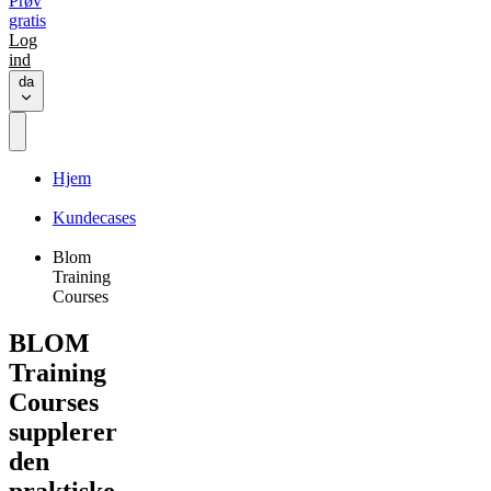
Prøv
gratis
Log
ind
da
Hjem
Kundecases
Blom
Training
Courses
BLOM
Training
Courses
supplerer
den
praktiske