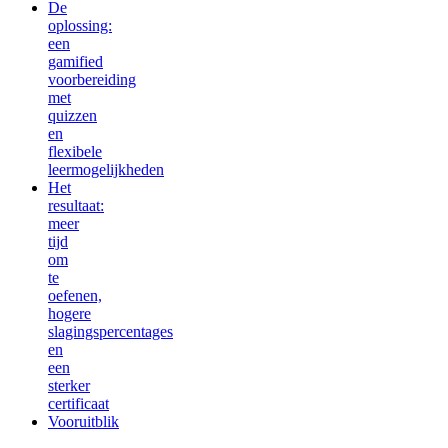
De
oplossing:
een
gamified
voorbereiding
met
quizzen
en
flexibele
leermogelijkheden
Het
resultaat:
meer
tijd
om
te
oefenen,
hogere
slagingspercentages
en
een
sterker
certificaat
Vooruitblik