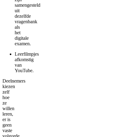
samengesteld
uit
dezelfde
vragenbank
als
het
digitale
examen.
Leerfilmpjes
afkomstig
van
YouTube.
Deelnemers
kiezen
zelf
hoe
ze
willen
leren,
er is
geen
vaste
volgorde.