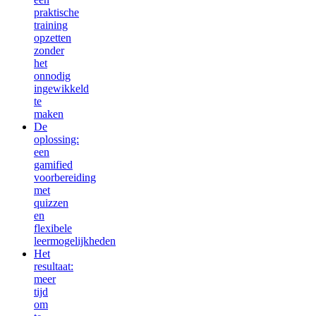
praktische
training
opzetten
zonder
het
onnodig
ingewikkeld
te
maken
De
oplossing:
een
gamified
voorbereiding
met
quizzen
en
flexibele
leermogelijkheden
Het
resultaat:
meer
tijd
om