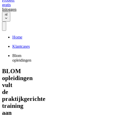
Probeer
gratis
Inloggen
nl
Home
Klantcases
Blom
opleidingen
BLOM
opleidingen
vult
de
praktijkgerichte
training
aan