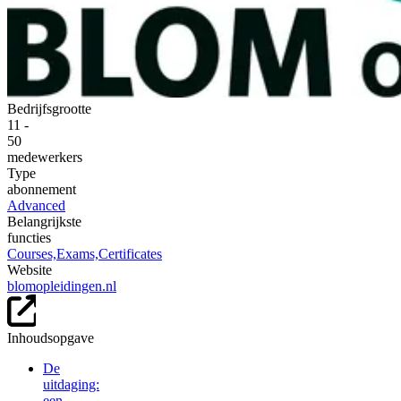
Bedrijfsgrootte
11 -
50
medewerkers
Type
abonnement
Advanced
Belangrijkste
functies
Courses,
Exams,
Certificates
Website
blomopleidingen.nl
Inhoudsopgave
De
uitdaging:
een