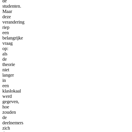
de
studenten.
Maar
deze
verandering
riep
een
belangrijke
vraag
op:
als
de
theorie
niet
langer
in
een
klaslokaal
werd
gegeven,
hoe
zouden
de
deelnemers
zich