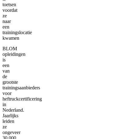
toetsen
voordat
ze
naar
een
trainingslocatie
kwamen
BLOM
opleidingen
is
een
van
de
grootste
trainingsaanbieders
voor
heftruckcertificering
in
Nederland.
Jaarlijks
leiden
ze
ongeveer
30.000