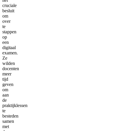
het
cruciale
besluit
om
over
te
stappen
op
een
digitaal
examen.
Ze
wilden
docenten
meer
tijd
geven
om
aan
de
praktijklessen
te
besteden
samen
met