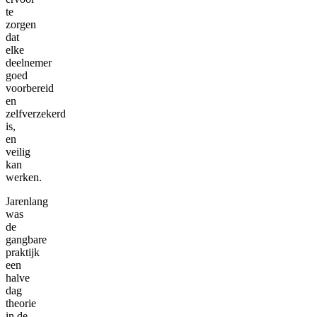
te
zorgen
dat
elke
deelnemer
goed
voorbereid
en
zelfverzekerd
is,
en
veilig
kan
werken.
Jarenlang
was
de
gangbare
praktijk
een
halve
dag
theorie
in de