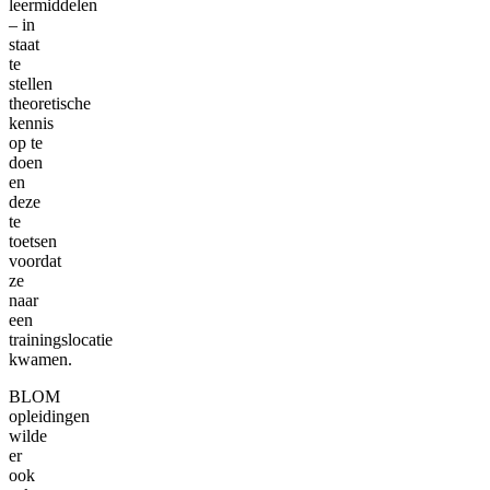
leermiddelen
– in
staat
te
stellen
theoretische
kennis
op te
doen
en
deze
te
toetsen
voordat
ze
naar
een
trainingslocatie
kwamen.
BLOM
opleidingen
wilde
er
ook