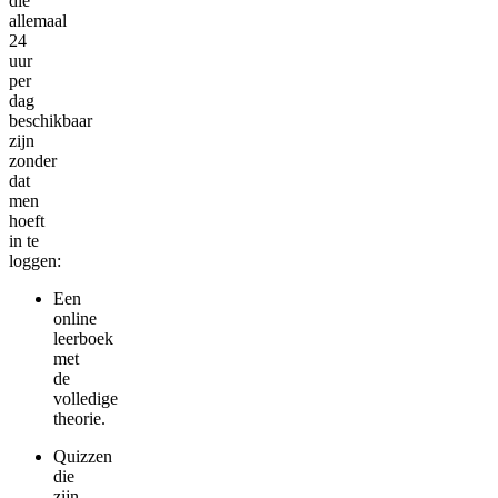
die
allemaal
24
uur
per
dag
beschikbaar
zijn
zonder
dat
men
hoeft
in te
loggen:
Een
online
leerboek
met
de
volledige
theorie.
Quizzen
die
zijn