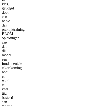
klas,
gevolgd
door
een
halve
dag
praktijktraining.
BLOM
opleidingen
zag
dat
dit
model
een
fundamentele
tekortkoming
had:
er
werd
te
veel
tijd
besteed
aan