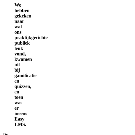
We
hebben
gekeken
naar
wat
ons
praktijkgerichte
publiek
leuk
vond,
kwamen
uit
bij
gamificatie
en
quizzen,
en
toen
was
er
ineens
Easy
LMS.
De