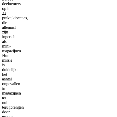
deelnemers
op in
22
praktijklocaties,
die
allemaal
zijn
ingericht
als
mini-
magazijnen.
Hun
missie
is
duidelijk:
het
aantal
ongevallen
in
magazijnen
tot
nul
terugbrengen
door
ervoor