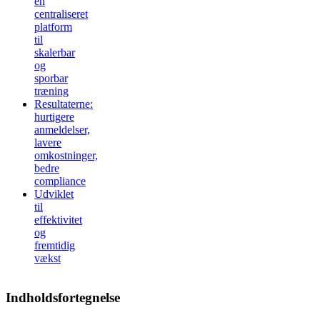
en
centraliseret
platform
til
skalerbar
og
sporbar
træning
Resultaterne:
hurtigere
anmeldelser,
lavere
omkostninger,
bedre
compliance
Udviklet
til
effektivitet
og
fremtidig
vækst
Indholdsfortegnelse