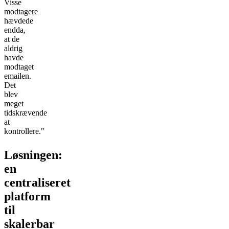
Visse
modtagere
hævdede
endda,
at de
aldrig
havde
modtaget
emailen.
Det
blev
meget
tidskrævende
at
kontrollere."
Løsningen:
en
centraliseret
platform
til
skalerbar