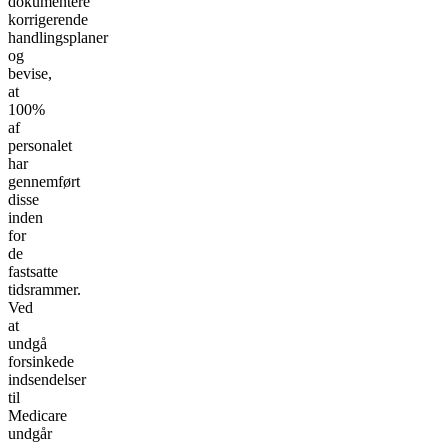
dokumentere
korrigerende
handlingsplaner
og
bevise,
at
100%
af
personalet
har
gennemført
disse
inden
for
de
fastsatte
tidsrammer.
Ved
at
undgå
forsinkede
indsendelser
til
Medicare
undgår