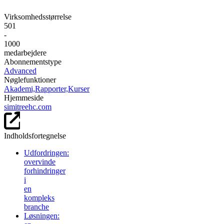
Virksomhedsstørrelse
501
-
1000
medarbejdere
Abonnementstype
Advanced
Nøglefunktioner
Akademi,
Rapporter,
Kurser
Hjemmeside
simitreehc.com
Indholdsfortegnelse
Udfordringen:
overvinde
forhindringer
i
en
kompleks
branche
Løsningen: