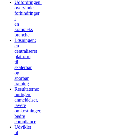
Udfordringen:
overvinde
forhindringer
i
en
kompleks
branche
Løsningen:
en
centraliseret
platform
til
skalerbar
og
sporbar
træning
Resultaterne:
hurtigere
anmeldelser,
lavere
omkostninger,
bedre
compliance
Udviklet
til