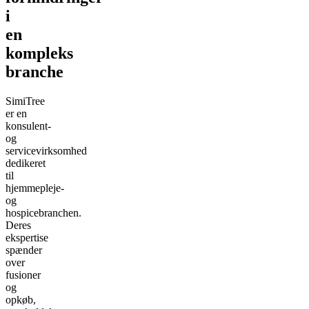
i
en
kompleks
branche
SimiTree
er en
konsulent-
og
servicevirksomhed
dedikeret
til
hjemmepleje-
og
hospicebranchen.
Deres
ekspertise
spænder
over
fusioner
og
opkøb,