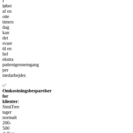
I
løbet
af en
otte
timers
dag
kan
det
svare
til en
hel
ekstra
patientgennemgang
per
medarbejder.
✅
Omkostningsbesparelser
for
klienter
:
SimiTree
tager
normalt
200-
500