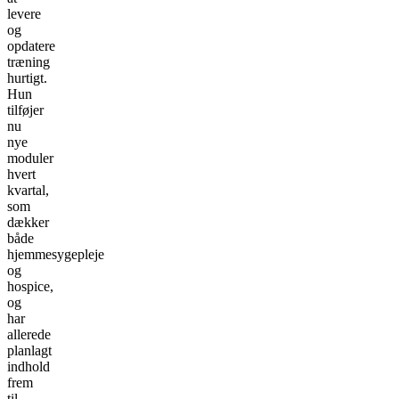
levere
og
opdatere
træning
hurtigt.
Hun
tilføjer
nu
nye
moduler
hvert
kvartal,
som
dækker
både
hjemmesygepleje
og
hospice,
og
har
allerede
planlagt
indhold
frem
til