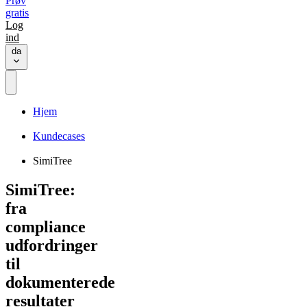
Prøv
gratis
Log
ind
da
Hjem
Kundecases
SimiTree
SimiTree:
fra
compliance
udfordringer
til
dokumenterede
resultater