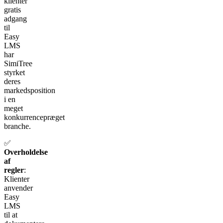
klienter
gratis
adgang
til
Easy
LMS
har
SimiTree
styrket
deres
markedsposition
i en
meget
konkurrencepræget
branche.
✅
Overholdelse
af
regler
:
Klienter
anvender
Easy
LMS
til at