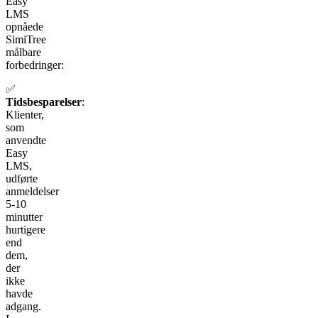
Easy
LMS
opnåede
SimiTree
målbare
forbedringer:
✅
Tidsbesparelser
:
Klienter,
som
anvendte
Easy
LMS,
udførte
anmeldelser
5-10
minutter
hurtigere
end
dem,
der
ikke
havde
adgang.