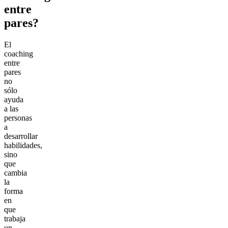
entre
pares?
El
coaching
entre
pares
no
sólo
ayuda
a las
personas
a
desarrollar
habilidades,
sino
que
cambia
la
forma
en
que
trabaja
un