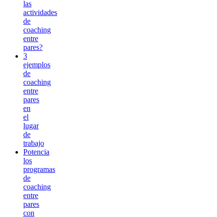
las
actividades
de
coaching
entre
pares?
3
ejemplos
de
coaching
entre
pares
en
el
lugar
de
trabajo
Potencia
los
programas
de
coaching
entre
pares
con