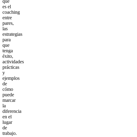
qué
es el
coaching
entre
pares,
las
estrategias
para
que
tenga
éxito,
actividades
prácticas
y
ejemplos
de
cómo
puede
marcar
la
diferencia
en el
lugar
de
trabajo.