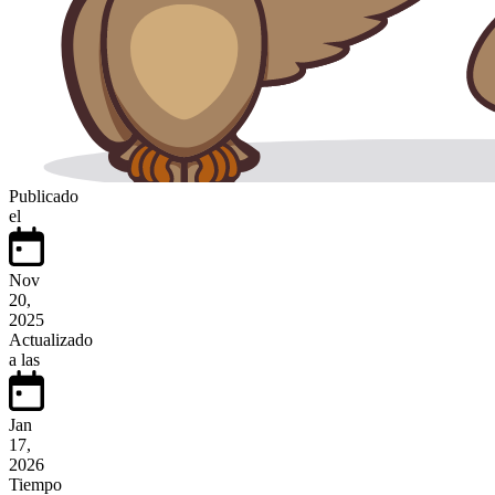
Publicado
el
Nov
20,
2025
Actualizado
a las
Jan
17,
2026
Tiempo