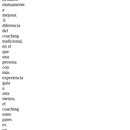
mutuamente
a
mejorar.
A
diferencia
del
coaching
tradicional,
en el
que
una
persona
con
más
experiencia
guía
a
otra
menos,
el
coaching
entre
pares
es
un