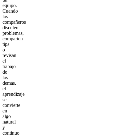
equipo.
Cuando
los
compañeros
discuten
problemas,
comparten
tips
o
revisan
el
trabajo
de
los
demás,
el
aprendizaje
se
convierte
en
algo
natural
y
continuo.