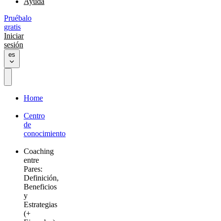
Ayuda
Pruébalo
gratis
Iniciar
sesión
es
Home
Centro
de
conocimiento
Coaching
entre
Pares:
Definición,
Beneficios
y
Estrategias
(+