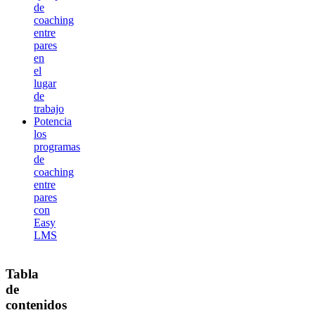
de
coaching
entre
pares
en
el
lugar
de
trabajo
Potencia
los
programas
de
coaching
entre
pares
con
Easy
LMS
Tabla
de
contenidos