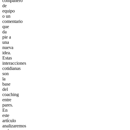
compañero
de
equipo
o un
comentario
que
da
pie a
una
nueva
idea.
Estas
interacciones
cotidianas
son
la
base
del
coaching
entre
pares.
En
este
artículo
analizaremos