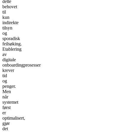
dette
behovet
til
kun
indirekte
tilsyn
og
sporadisk
feilsøking.
Etablering
av
digitale
onboardingprosesser
krever
tid
og
penger.
Men
når
systemet
først
er
optimalisert,
gjør
det