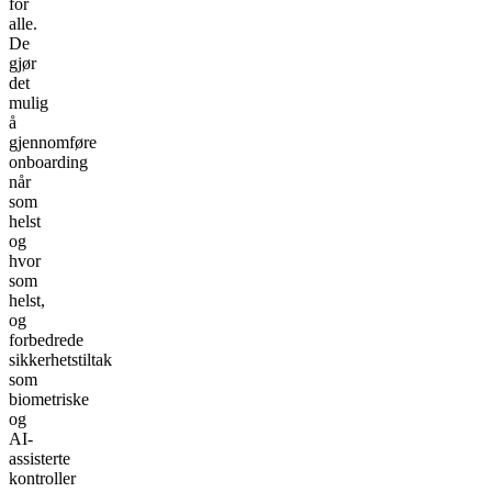
for
alle.
De
gjør
det
mulig
å
gjennomføre
onboarding
når
som
helst
og
hvor
som
helst,
og
forbedrede
sikkerhetstiltak
som
biometriske
og
AI-
assisterte
kontroller