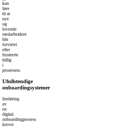
kan
føre
til at
nye
og
lovende
medarbeidere
blir
forvirret
eller
frustrerte
tidlig
i
prosessen.
Ufullstendige
onboardingsystemer
Innføring
av
en
digital
onboardingprosess
krever