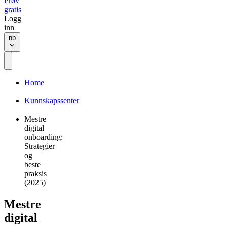
Prøv
gratis
Logg
inn
nb
Home
Kunnskapssenter
Mestre
digital
onboarding:
Strategier
og
beste
praksis
(2025)
Mestre
digital