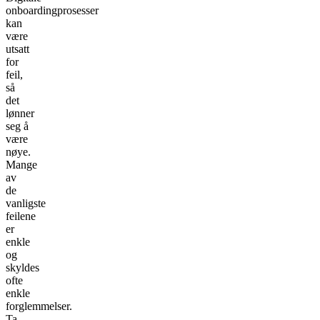
onboardingprosesser
kan
være
utsatt
for
feil,
så
det
lønner
seg å
være
nøye.
Mange
av
de
vanligste
feilene
er
enkle
og
skyldes
ofte
enkle
forglemmelser.
Ta