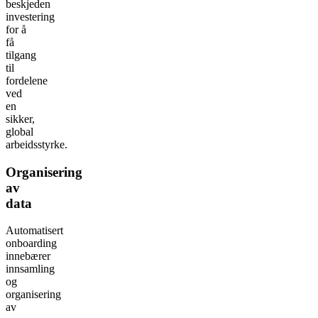
beskjeden
investering
for å
få
tilgang
til
fordelene
ved
en
sikker,
global
arbeidsstyrke.
Organisering
av
data
Automatisert
onboarding
innebærer
innsamling
og
organisering
av