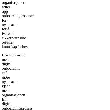
organisasjoner
setter
opp
onboardingprosesser
for
nyansatte
for å
ivareta
sikkerhetsrisiko
og/eller
kunnskapsbehov.
Hovedformålet
med
digital
onboarding
er å
gjøre
nyansatte
kjent
med
organisasjonen.
En
digital
onboardingsprosess