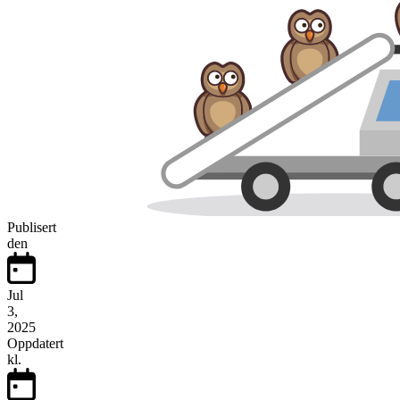
Publisert
den
Jul
3,
2025
Oppdatert
kl.