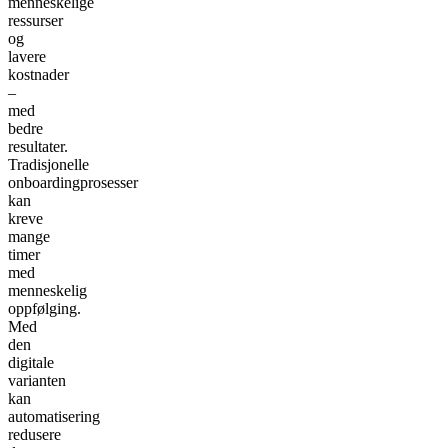
menneskelige
ressurser
og
lavere
kostnader
–
med
bedre
resultater.
Tradisjonelle
onboardingprosesser
kan
kreve
mange
timer
med
menneskelig
oppfølging.
Med
den
digitale
varianten
kan
automatisering
redusere