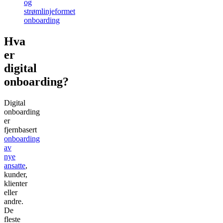
og
strømlinjeformet
onboarding
Hva
er
digital
onboarding?
Digital
onboarding
er
fjernbasert
onboarding
av
nye
ansatte
,
kunder,
klienter
eller
andre.
De
fleste