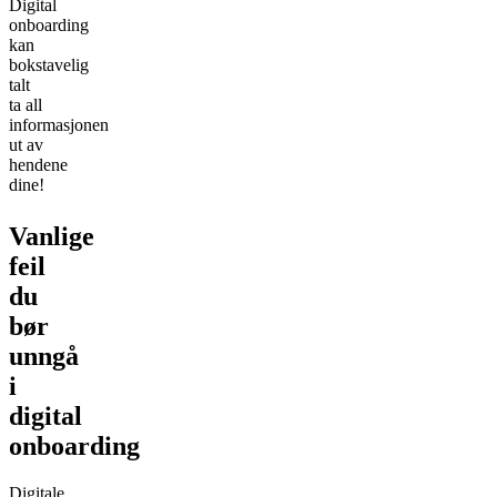
Digital
onboarding
kan
bokstavelig
talt
ta all
informasjonen
ut av
hendene
dine!
Vanlige
feil
du
bør
unngå
i
digital
onboarding
Digitale