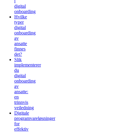
i
digital
onboarding
Hvilke
typer
digital
onboarding
av
ansatte
finnes
det?
Slik
implementerer
du
digital
onboarding
av
ansatte:
en
trinnvis
veiledning
Digitale
programvareløsninger
for
effektiv