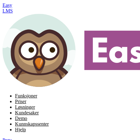
Easy
LMS
Funksjoner
Priser
Løsninger
Kundesaker
Demo
Kunnskapssenter
Hjelp