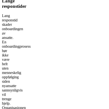
Lange
responstider
Lang
responstid
skader
onboardingen
av
ansatte.
En
onboardingprosess
bør
ikke
være
helt
uten
menneskelig
oppfølging
siden
nyansatte
sannsynligvis
vil
trenge
hjelp.
Organisasjonen