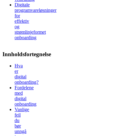
Digitale
programvareløsninger
for
effektiv
og
strømlinjeformet
onboarding
Innholdsfortegnelse
Hva
er
digital
onboarding?
Fordelene
med
digital
onboarding
Vanlige
feil
du
bør
unngå