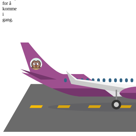
for å
komme
i
gang.