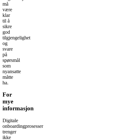
må
være
klar
til å
sikre
god
tilgjengelighet
og
svare
på
spørsmål
som
nyansatte
måtte
ha.
For
mye
informasjon
Digitale
onboardingprosesser
trenger
ikke