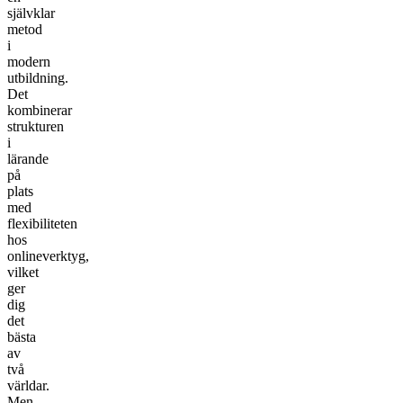
självklar
metod
i
modern
utbildning.
Det
kombinerar
strukturen
i
lärande
på
plats
med
flexibiliteten
hos
onlineverktyg,
vilket
ger
dig
det
bästa
av
två
världar.
Men