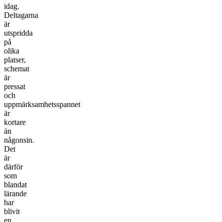
idag.
Deltagarna
är
utspridda
på
olika
platser,
schemat
är
pressat
och
uppmärksamhetsspannet
är
kortare
än
någonsin.
Det
är
därför
som
blandat
lärande
har
blivit
en