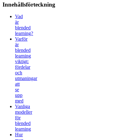
Innehållsförteckning
Vad
är
blended
learning?
Varför
är
blended
learning
viktigt:
fördelar
och
utmaningar
att
se
upp
med
Vanliga
modeller
för
blended
learning
Hur