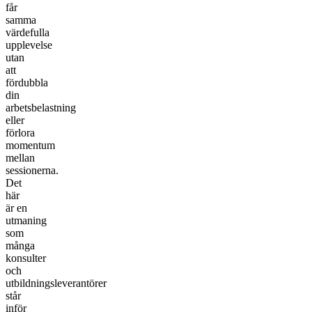
får
samma
värdefulla
upplevelse
utan
att
fördubbla
din
arbetsbelastning
eller
förlora
momentum
mellan
sessionerna.
Det
här
är en
utmaning
som
många
konsulter
och
utbildningsleverantörer
står
inför