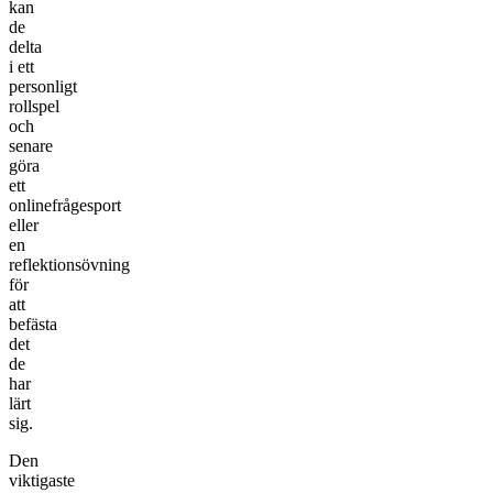
kan
de
delta
i ett
personligt
rollspel
och
senare
göra
ett
onlinefrågesport
eller
en
reflektionsövning
för
att
befästa
det
de
har
lärt
sig.
Den
viktigaste