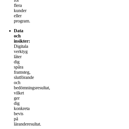
för
flera
kunder
eller
program.
Data
och
insikter:
Digitala
verktyg
låter
dig
spåra
framsteg,
slutförande
och
bedömningsresultat,
vilket
ger
dig
konkreta
bevis
på
läranderesultat.