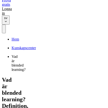
Prova
gratis
Logga
in
sv
Hem
Kunskapscenter
Vad
är
blended
learning?
Vad
är
blended
learning?
Definition,