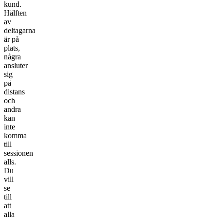
kund.
Hälften
av
deltagarna
är på
plats,
några
ansluter
sig
på
distans
och
andra
kan
inte
komma
till
sessionen
alls.
Du
vill
se
till
att
alla