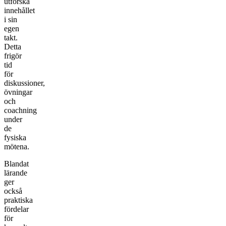
utforska
innehållet
i sin
egen
takt.
Detta
frigör
tid
för
diskussioner,
övningar
och
coachning
under
de
fysiska
mötena.
Blandat
lärande
ger
också
praktiska
fördelar
för