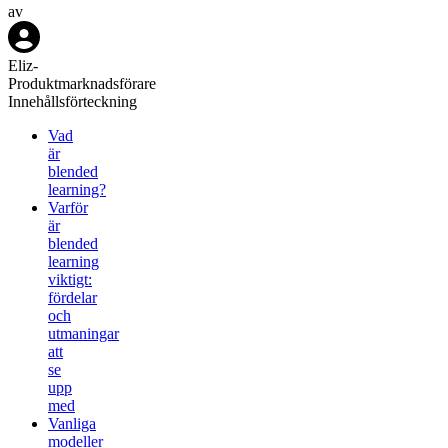
av
Eliz
-
Produktmarknadsförare
Innehållsförteckning
Vad
är
blended
learning?
Varför
är
blended
learning
viktigt:
fördelar
och
utmaningar
att
se
upp
med
Vanliga
modeller