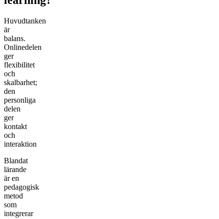
learning?
Huvudtanken
är
balans.
Onlinedelen
ger
flexibilitet
och
skalbarhet;
den
personliga
delen
ger
kontakt
och
interaktion
Blandat
lärande
är en
pedagogisk
metod
som
integrerar