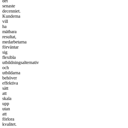
det
senaste
decenniet.
Kunderna
vill
ha
mätbara
resultat,
medarbetarna
förväntar
sig
flexibla
utbildningsalternativ
och
utbildarna
behöver
effektiva
sätt
att
skala
upp
utan
att
förlora
kvalitet.