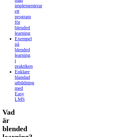
man
implementerar
ett
program
för
blended
learning
Exempel
på
blended
learning
i
praktiken
Enklare
blandad
utbildning
med
Easy
LMS
Vad
är
blended