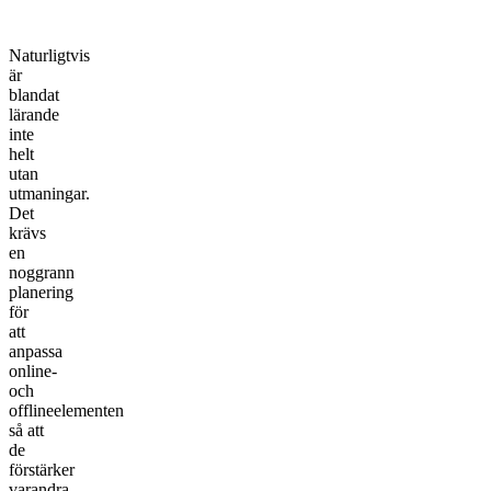
Naturligtvis
är
blandat
lärande
inte
helt
utan
utmaningar.
Det
krävs
en
noggrann
planering
för
att
anpassa
online-
och
offlineelementen
så att
de
förstärker
varandra