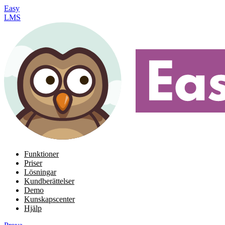
Easy
LMS
Funktioner
Priser
Lösningar
Kundberättelser
Demo
Kunskapscenter
Hjälp