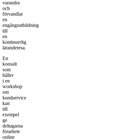
varandra
och
förvandlar
en
engångsutbildning
till
en
kontinuerlig
läranderesa.
En
konsult
som
håller
i en
workshop
om
kundservice
kan
till
exempel
ge
deltagarna
förarbete
online