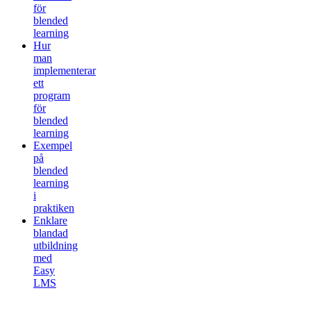
för
blended
learning
Hur
man
implementerar
ett
program
för
blended
learning
Exempel
på
blended
learning
i
praktiken
Enklare
blandad
utbildning
med
Easy
LMS