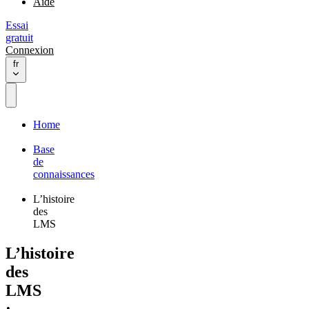
Aide
Essai
gratuit
Connexion
fr
Home
Base
de
connaissances
L’histoire
des
LMS
L’histoire
des
LMS
: