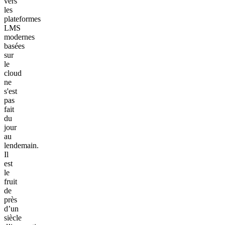
vers
les
plateformes
LMS
modernes
basées
sur
le
cloud
ne
s'est
pas
fait
du
jour
au
lendemain.
Il
est
le
fruit
de
près
d’un
siècle