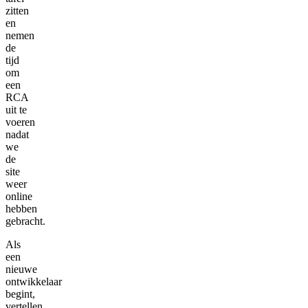
zitten
en
nemen
de
tijd
om
een
RCA
uit te
voeren
nadat
we
de
site
weer
online
hebben
gebracht.
Als
een
nieuwe
ontwikkelaar
begint,
vertellen