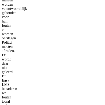
mensen
worden
verantwoordelijk
gehouden
voor
hun
fouten
en
worden
ontslagen.
Politici
moeten
aftreden.
Er
wordt
daar
niet
geleerd.
Bij
Easy
LMS
benaderen
we
fouten
totaal