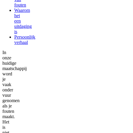
fouten
Waarom
het
een
uitdaging
is
Persoonlijk
verhaal
In
onze
huidige
maatschappij
word
je
vaak
onder
vuur
genomen
als je
fouten
maakt.
Het
is
niet