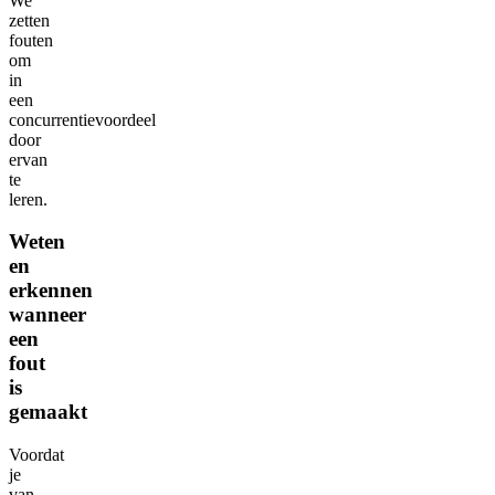
We
zetten
fouten
om
in
een
concurrentievoordeel
door
ervan
te
leren.
Weten
en
erkennen
wanneer
een
fout
is
gemaakt
Voordat
je
van