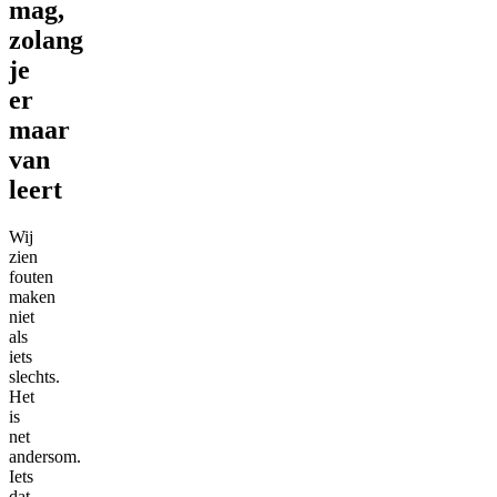
mag,
zolang
je
er
maar
van
leert
Wij
zien
fouten
maken
niet
als
iets
slechts.
Het
is
net
andersom.
Iets
dat