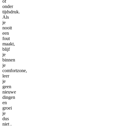
of
onder
tijdsdruk.
Als
je
nooit
een
fout
maakt,
blijf
je
binnen
je
comfortzone,
leer
je
geen
nieuwe
dingen
en
groei
je
dus
niet .