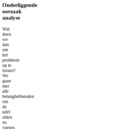
Onderliggende
oorzaak
analyse
Wat
doen
we
dan
om
het
probleem
op te
lossen?
We
gaan
met
alle
belanghebbenden
om
de
tafel
zitten
en
voeren