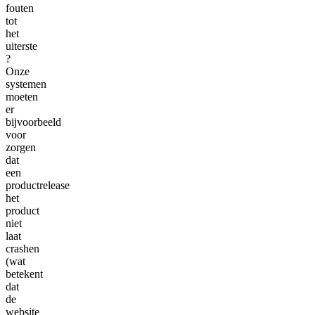
fouten
tot
het
uiterste
?
Onze
systemen
moeten
er
bijvoorbeeld
voor
zorgen
dat
een
productrelease
het
product
niet
laat
crashen
(wat
betekent
dat
de
website