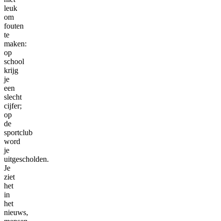
leuk
om
fouten
te
maken:
op
school
krijg
je
een
slecht
cijfer;
op
de
sportclub
word
je
uitgescholden.
Je
ziet
het
in
het
nieuws,