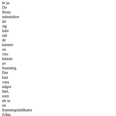
är ja.
De
flesta
människor
lär
sig
bäst
när
de
känner
en
viss
känsla
av
framsteg.
Det
kan
vara
något
litet,
som
att se
en
framstegsindikator
fyllas