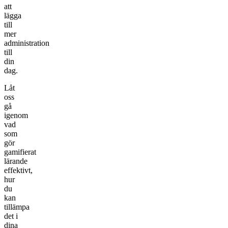
att
lägga
till
mer
administration
till
din
dag.
Låt
oss
gå
igenom
vad
som
gör
gamifierat
lärande
effektivt,
hur
du
kan
tillämpa
det i
dina