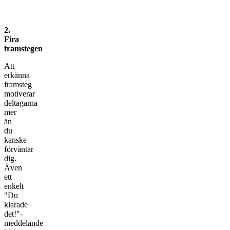
2.
Fira
framstegen
Att
erkänna
framsteg
motiverar
deltagarna
mer
än
du
kanske
förväntar
dig.
Även
ett
enkelt
"Du
klarade
det!"-
meddelande