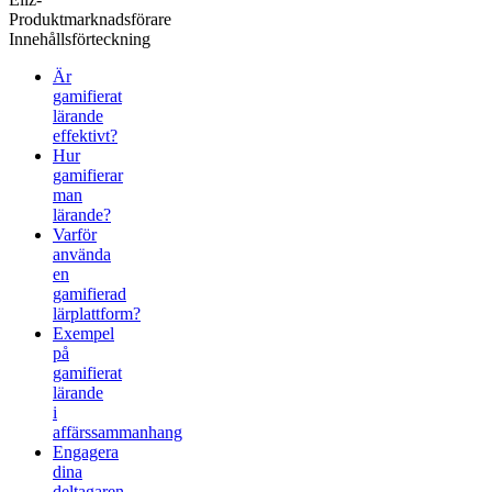
Produktmarknadsförare
Innehållsförteckning
Är
gamifierat
lärande
effektivt?
Hur
gamifierar
man
lärande?
Varför
använda
en
gamifierad
lärplattform?
Exempel
på
gamifierat
lärande
i
affärssammanhang
Engagera
dina
deltagaren