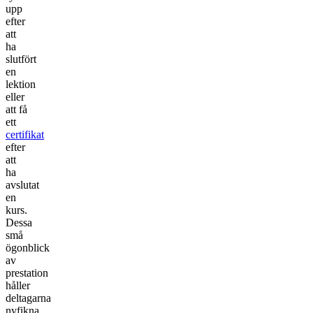
upp
efter
att
ha
slutfört
en
lektion
eller
att få
ett
certifikat
efter
att
ha
avslutat
en
kurs.
Dessa
små
ögonblick
av
prestation
håller
deltagarna
nyfikna