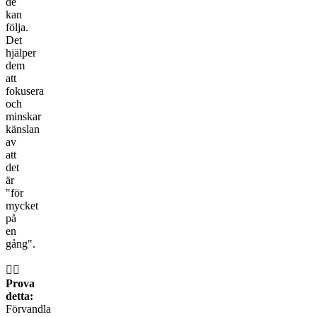
de
kan
följa.
Det
hjälper
dem
att
fokusera
och
minskar
känslan
av
att
det
är
"för
mycket
på
en
gång".
👉🏼
Prova
detta:
Förvandla