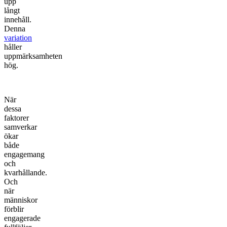
upp
långt
innehåll.
Denna
variation
håller
uppmärksamheten
hög.
När
dessa
faktorer
samverkar
ökar
både
engagemang
och
kvarhållande.
Och
när
människor
förblir
engagerade