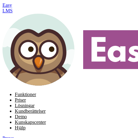
Easy
LMS
Funktioner
Priser
Lösningar
Kundberättelser
Demo
Kunskapscenter
Hjälp