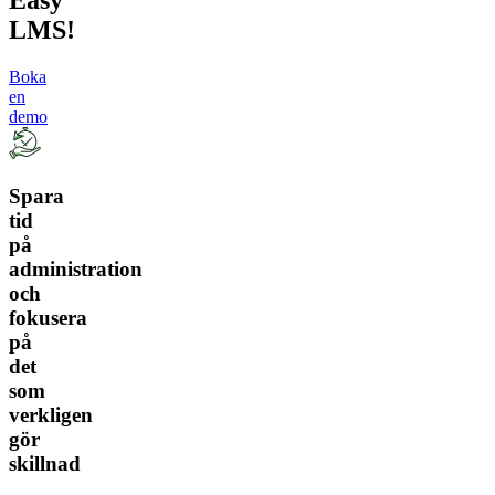
Easy
LMS!
Boka
en
demo
Spara
tid
på
administration
och
fokusera
på
det
som
verkligen
gör
skillnad