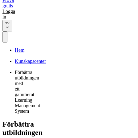
Prova
gratis
Logga
in
sv
Hem
Kunskapscenter
Förbättra
utbildningen
med
ett
gamifierat
Learning
Management
System
Förbättra
utbildningen