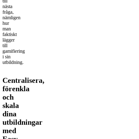
till
nästa
fråga,
nämligen
hur
man
faktiskt
lägger
till
gamifiering
i sin
utbildning.
Centralisera,
förenkla
och
skala
dina
utbildningar
med