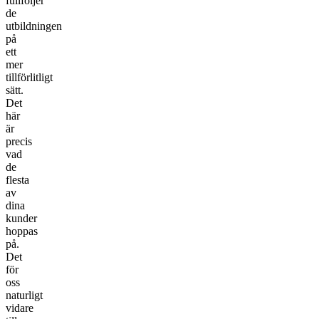
fullföljer
de
utbildningen
på
ett
mer
tillförlitligt
sätt.
Det
här
är
precis
vad
de
flesta
av
dina
kunder
hoppas
på.
Det
för
oss
naturligt
vidare