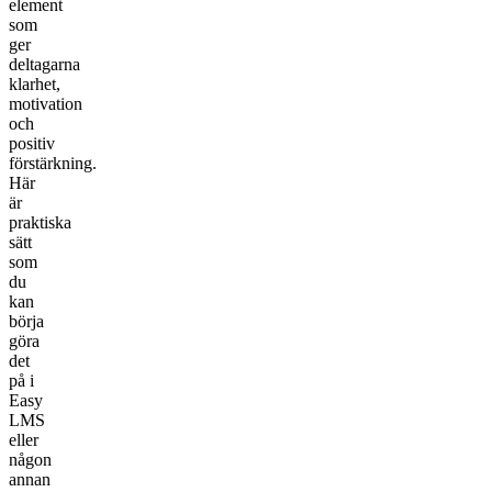
element
som
ger
deltagarna
klarhet,
motivation
och
positiv
förstärkning.
Här
är
praktiska
sätt
som
du
kan
börja
göra
det
på i
Easy
LMS
eller
någon
annan