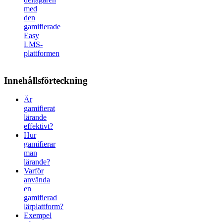
med
den
gamifierade
Easy
LMS-
plattformen
Innehållsförteckning
Är
gamifierat
lärande
effektivt?
Hur
gamifierar
man
lärande?
Varför
använda
en
gamifierad
lärplattform?
Exempel