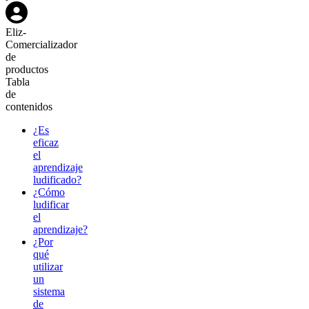
Eliz
-
Comercializador
de
productos
Tabla
de
contenidos
¿Es
eficaz
el
aprendizaje
ludificado?
¿Cómo
ludificar
el
aprendizaje?
¿Por
qué
utilizar
un
sistema
de