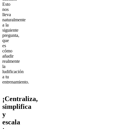
Esto
nos
lleva
naturalmente
a la
siguiente
pregunta,
que
es
cómo
añadir
realmente
la
ludificación
a tu
entrenamiento.
¡Centraliza,
simplifica
y
escala