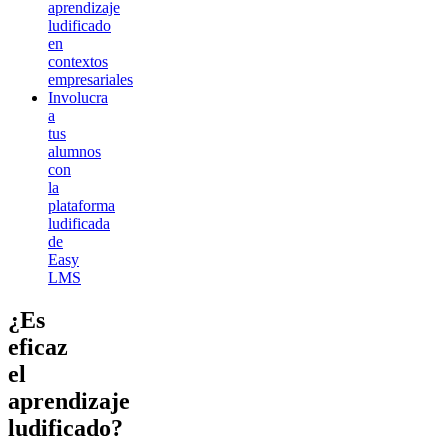
aprendizaje
ludificado
en
contextos
empresariales
Involucra
a
tus
alumnos
con
la
plataforma
ludificada
de
Easy
LMS
¿Es
eficaz
el
aprendizaje
ludificado?