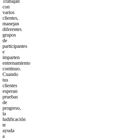
Trabajan
con
varios
clientes,
manejan
diferentes
grupos
de
participantes
e
imparten
entrenamiento
continuo.
Cuando
tus
clientes
esperan
pruebas
de
progreso,
la
ludificación
te
ayuda
a