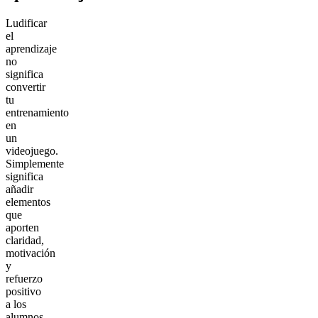
Ludificar
el
aprendizaje
no
significa
convertir
tu
entrenamiento
en
un
videojuego.
Simplemente
significa
añadir
elementos
que
aporten
claridad,
motivación
y
refuerzo
positivo
a los
alumnos.