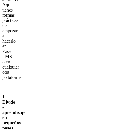
Aquí
tienes
formas
prácticas
de
empezar
a
hacerlo
en
Easy
LMS
o en
cualquier
otra
plataforma.
1.
Divide
el
aprendizaje
en
pequeños
pasos
.