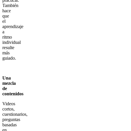
practicar.
También
hace
que
el
aprendizaje
a
ritmo
individual
resulte
más
guiado.
Una
mezcla
de
contenidos
Videos
cortos,
cuestionarios,
preguntas
basadas
en