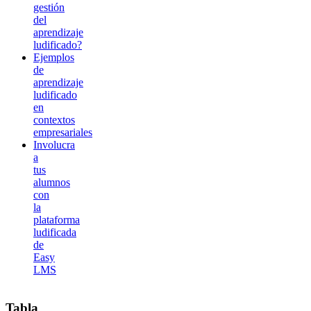
gestión
del
aprendizaje
ludificado?
Ejemplos
de
aprendizaje
ludificado
en
contextos
empresariales
Involucra
a
tus
alumnos
con
la
plataforma
ludificada
de
Easy
LMS
Tabla