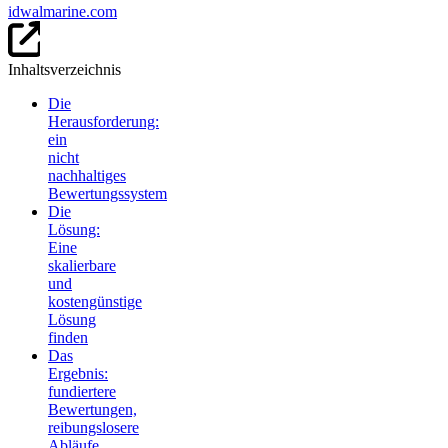
idwalmarine.com
Inhaltsverzeichnis
Die
Herausforderung:
ein
nicht
nachhaltiges
Bewertungssystem
Die
Lösung:
Eine
skalierbare
und
kostengünstige
Lösung
finden
Das
Ergebnis:
fundiertere
Bewertungen,
reibungslosere
Abläufe