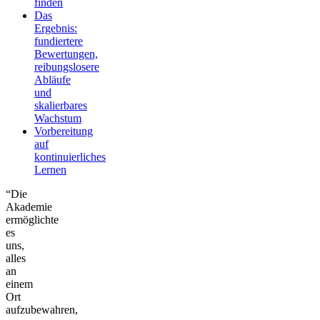
finden
Das
Ergebnis:
fundiertere
Bewertungen,
reibungslosere
Abläufe
und
skalierbares
Wachstum
Vorbereitung
auf
kontinuierliches
Lernen
“Die
Akademie
ermöglichte
es
uns,
alles
an
einem
Ort
aufzubewahren,