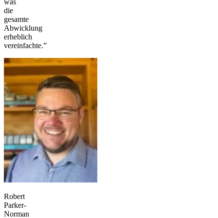
was
die
gesamte
Abwicklung
erheblich
vereinfachte.”
Robert
Parker-
Norman