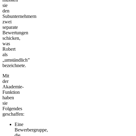
sie
den
Subunternehmern
zwei
separate
Bewertungen
schicken,
was
Robert
als
„umständlich”
bezeichnete.
Mit
der
Akademie-
Funktion
haben
sie
Folgendes
geschaffen:
Eine
Bewerbergruppe,
die