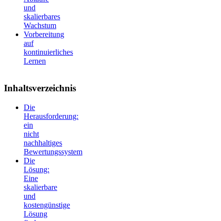
und
skalierbares
Wachstum
Vorbereitung
auf
kontinuierliches
Lernen
Inhaltsverzeichnis
Die
Herausforderung:
ein
nicht
nachhaltiges
Bewertungssystem
Die
Lösung:
Eine
skalierbare
und
kostengünstige
Lösung