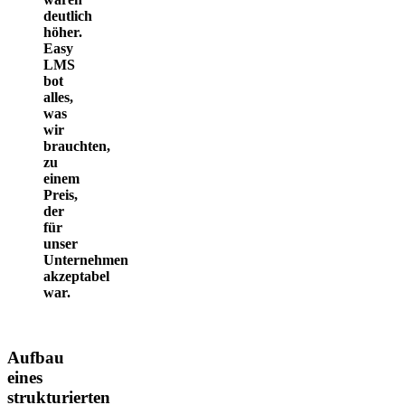
deutlich
höher.
Easy
LMS
bot
alles,
was
wir
brauchten,
zu
einem
Preis,
der
für
unser
Unternehmen
akzeptabel
war.
Aufbau
eines
strukturierten