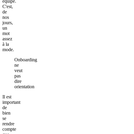
équipe.
C'est,
de
nos
jours,
un
mot
assez
à la
mode.
Onboarding
ne
veut
pas
dire
orientation
Il est
important
de
bien
se
rendre
compte