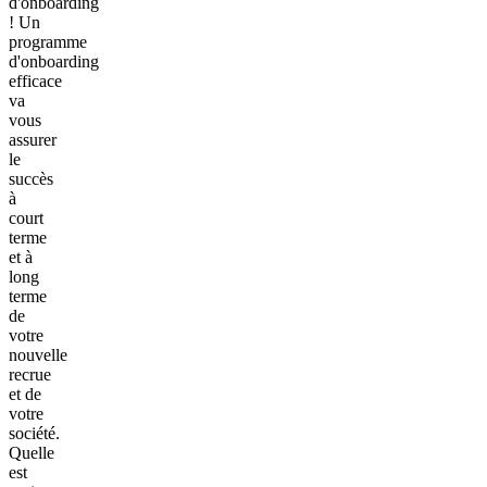
d'onboarding
! Un
programme
d'onboarding
efficace
va
vous
assurer
le
succès
à
court
terme
et à
long
terme
de
votre
nouvelle
recrue
et de
votre
société.
Quelle
est