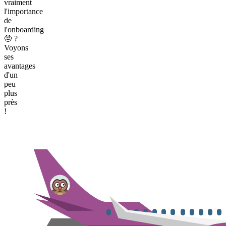
vraiment
l'importance
de
l'onboarding
🤨 ?
Voyons
ses
avantages
d'un
peu
plus
près
!