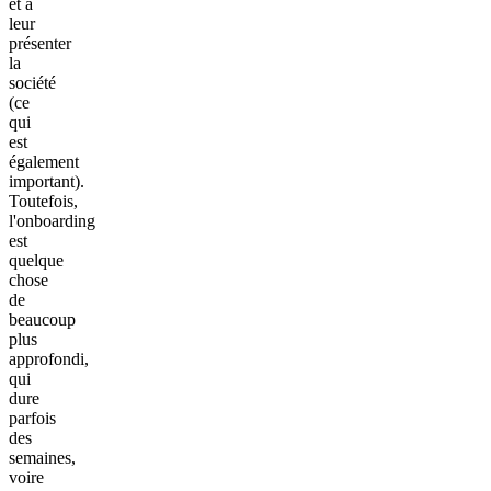
et à
leur
présenter
la
société
(ce
qui
est
également
important).
Toutefois,
l'onboarding
est
quelque
chose
de
beaucoup
plus
approfondi,
qui
dure
parfois
des
semaines,
voire