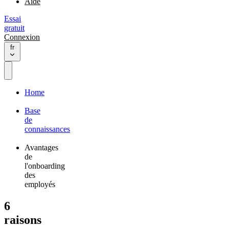
Aide
Essai
gratuit
Connexion
fr
Home
Base
de
connaissances
Avantages
de
l'onboarding
des
employés
6
raisons