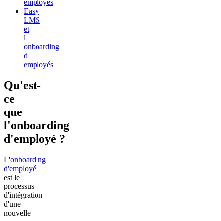
employés
Easy
LMS
et
l
onboarding
d
employés
Qu'est-
ce
que
l'onboarding
d'employé ?
L'
onboarding
d'employé
est le
processus
d'intégration
d'une
nouvelle