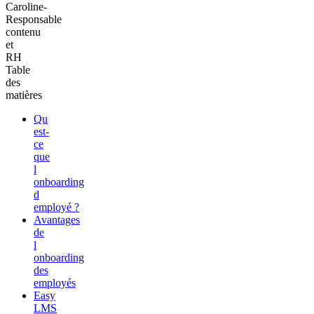
Caroline
-
Responsable
contenu
et
RH
Table
des
matières
Qu
est-
ce
que
l
onboarding
d
employé ?
Avantages
de
l
onboarding
des
employés
Easy
LMS