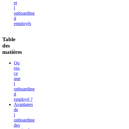
et
l
onboarding
d
employés
Table
des
matières
Qu
est-
ce
que
l
onboarding
d
employé ?
Avantages
de
l
onboarding
des