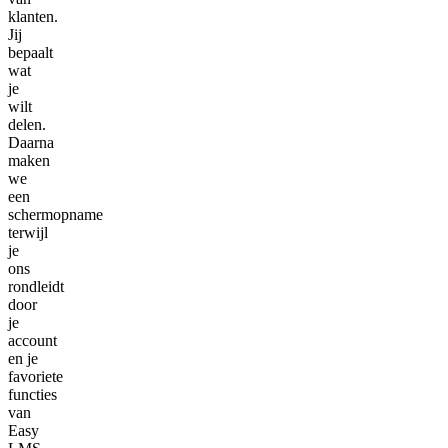
klanten.
Jij
bepaalt
wat
je
wilt
delen.
Daarna
maken
we
een
schermopname
terwijl
je
ons
rondleidt
door
je
account
en je
favoriete
functies
van
Easy