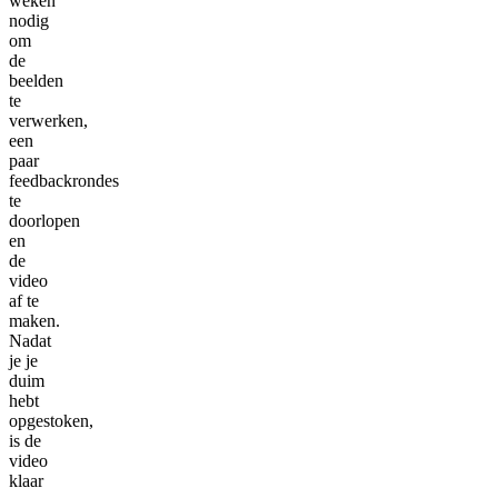
weken
nodig
om
de
beelden
te
verwerken,
een
paar
feedbackrondes
te
doorlopen
en
de
video
af te
maken.
Nadat
je je
duim
hebt
opgestoken,
is de
video
klaar