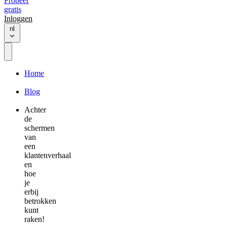
Probeer
gratis
Inloggen
nl
Home
Blog
Achter
de
schermen
van
een
klantenverhaal
en
hoe
je
erbij
betrokken
kunt
raken!