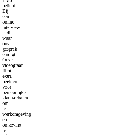
LMS
belicht.
Bij
een
online
interview
is dit
waar
ons
gesprek
eindigt.
Onze
videograaf
filmt
extra
beelden
voor
persoonlijke
klantverhalen
om
je
werkomgeving
en
omgeving
te