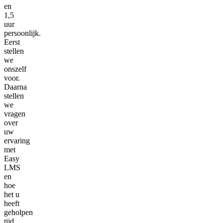
en
1,5
uur
persoonlijk.
Eerst
stellen
we
onszelf
voor.
Daarna
stellen
we
vragen
over
uw
ervaring
met
Easy
LMS
en
hoe
het u
heeft
geholpen
tijd