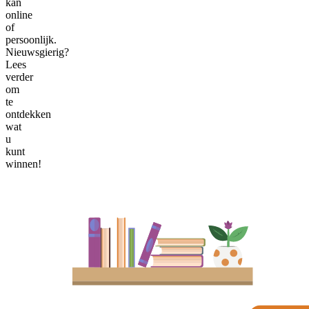
kan
online
of
persoonlijk.
Nieuwsgierig?
Lees
verder
om
te
ontdekken
wat
u
kunt
winnen!