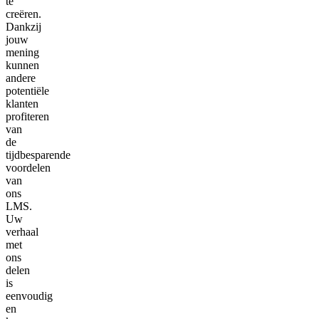
te
creëren.
Dankzij
jouw
mening
kunnen
andere
potentiële
klanten
profiteren
van
de
tijdbesparende
voordelen
van
ons
LMS.
Uw
verhaal
met
ons
delen
is
eenvoudig
en