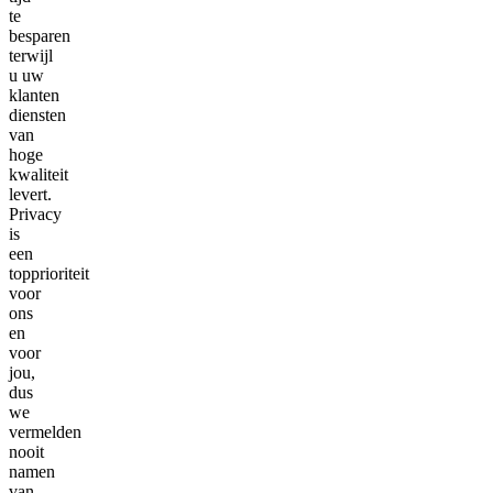
te
besparen
terwijl
u uw
klanten
diensten
van
hoge
kwaliteit
levert.
Privacy
is
een
topprioriteit
voor
ons
en
voor
jou,
dus
we
vermelden
nooit
namen
van