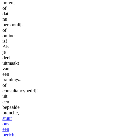
horen,
of
dat
nu
persoonlijk
of
online
is!
Als
je
deel
uitmaakt
van
een
trainings-
of
consultancybedrijf
uit
een
bepaalde
branche,
stuur
ons
een
bericht