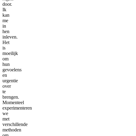
door.
Ik
kan
me
in
hen
inleven.
Het
is
moeilijk
om
hun
gevoelens
en
urgentie
over
te
brengen.
Momenteel
experimenteren
we
met
verschillende
methoden
om