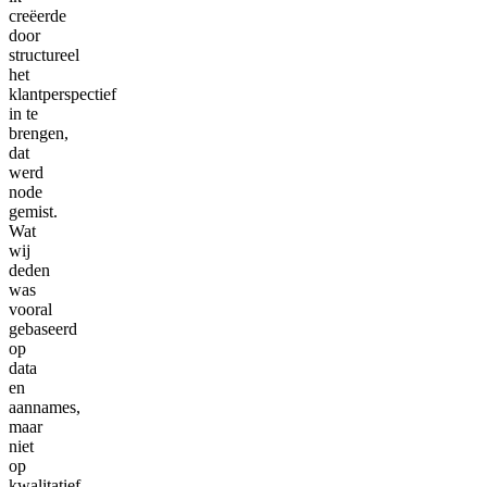
creëerde
door
structureel
het
klantperspectief
in te
brengen,
dat
werd
node
gemist.
Wat
wij
deden
was
vooral
gebaseerd
op
data
en
aannames,
maar
niet
op
kwalitatief