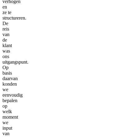
verhogen
en
ze te
structureren.
De
reis
van
de
klant
was
ons
uitgangspunt.
Op
basis
daarvan
konden
we
eenvoudig
bepalen
op
welk
moment
we
input
van