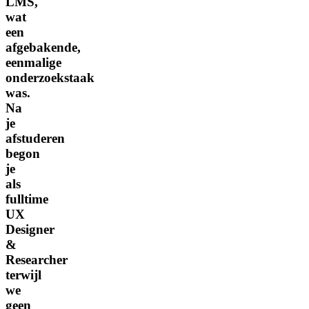
LMS,
wat
een
afgebakende,
eenmalige
onderzoekstaak
was.
Na
je
afstuderen
begon
je
als
fulltime
UX
Designer
&
Researcher
terwijl
we
geen