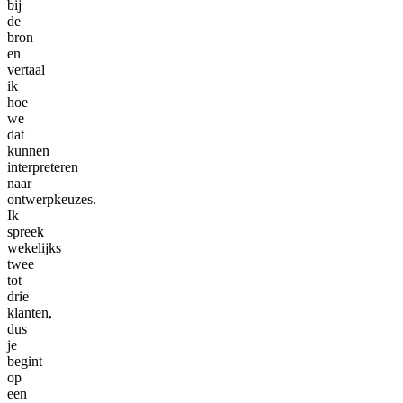
bij
de
bron
en
vertaal
ik
hoe
we
dat
kunnen
interpreteren
naar
ontwerpkeuzes.
Ik
spreek
wekelijks
twee
tot
drie
klanten,
dus
je
begint
op
een