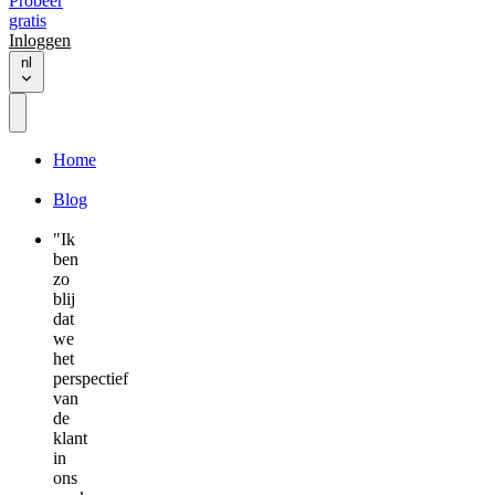
Probeer
gratis
Inloggen
nl
Home
Blog
"Ik
ben
zo
blij
dat
we
het
perspectief
van
de
klant
in
ons