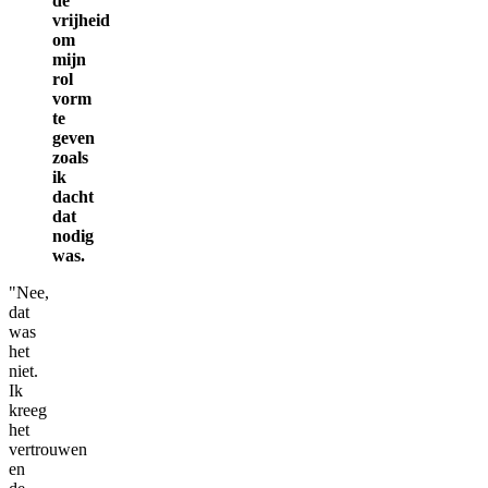
de
vrijheid
om
mijn
rol
vorm
te
geven
zoals
ik
dacht
dat
nodig
was.
"Nee,
dat
was
het
niet.
Ik
kreeg
het
vertrouwen
en