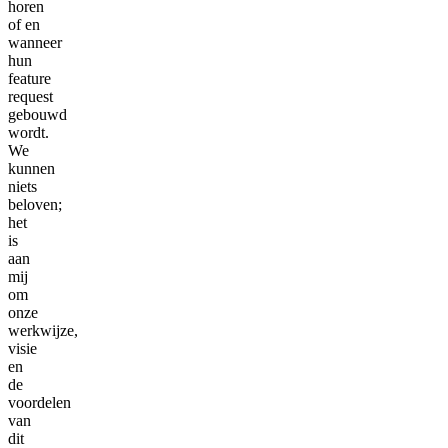
horen
of en
wanneer
hun
feature
request
gebouwd
wordt.
We
kunnen
niets
beloven;
het
is
aan
mij
om
onze
werkwijze,
visie
en
de
voordelen
van
dit