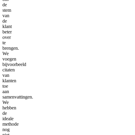
de
stem
van
de
klant
beter
over
te
brengen.
We
voegen
bijvoorbeeld
citaten
van
klanten
toe
aan
samenvattingen.
We
hebben
de
ideale
methode
nog
niet