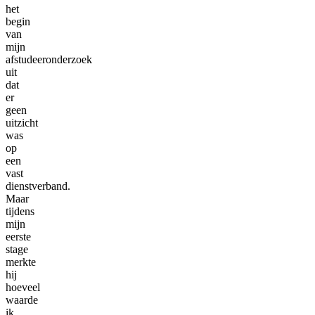
het
begin
van
mijn
afstudeeronderzoek
uit
dat
er
geen
uitzicht
was
op
een
vast
dienstverband.
Maar
tijdens
mijn
eerste
stage
merkte
hij
hoeveel
waarde
ik