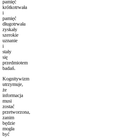
pamięć
krótkotrwała
i
pamięć
długotrwała
zyskały
szerokie
uznanie
i
stały
się
przedmiotem
badań.
Kognitywizm
utrzymuje,
że
informacja
musi
zostać
przetworzona,
zanim
będzie
mogła
być