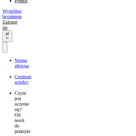
Pomoc
Wypróbuj
bezpłatnie
Zaloguj
się
pl
Strona
główna
Centrum
wiedzy
Czym
jest
uczenie
się?
Od
teorii
do
praktyki