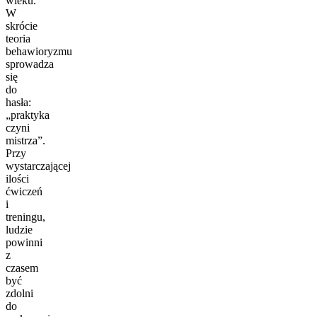
wieku.
W
skrócie
teoria
behawioryzmu
sprowadza
się
do
hasła:
„praktyka
czyni
mistrza”.
Przy
wystarczającej
ilości
ćwiczeń
i
treningu,
ludzie
powinni
z
czasem
być
zdolni
do