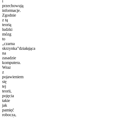
i
przechowują
informacje.
Zgodnie
z tą
teorią
ludzki
mózg
to
„czarna
skrzynka”działająca
na
zasadzie
komputera.
Wraz
z
pojawieniem
się
tej
teorii,
pojęcia
takie
jak
pamięć
robocza,