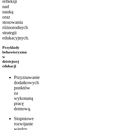
refleksji
nad
nauką
oraz
stosowaniu
różnorodnych
strategii
edukacyjnych.
Przykłady
behawioryzmu
w
dzisiejszej
edukacji
Przyznawanie
dodatkowych
punktów
za
wykonaną
pracę
domową.
Stopniowe
rozwijanie
wiedzy