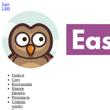
Easy
LMS
Funkcje
Ceny
Rozwiązania
Historie
klientów
Prezentacja
Centrum
wiedzy