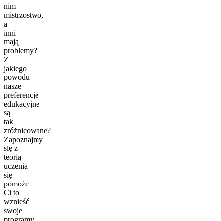
nim
mistrzostwo,
a
inni
mają
problemy?
Z
jakiego
powodu
nasze
preferencje
edukacyjne
są
tak
zróżnicowane?
Zapoznajmy
się z
teorią
uczenia
się –
pomoże
Ci to
wznieść
swoje
programy