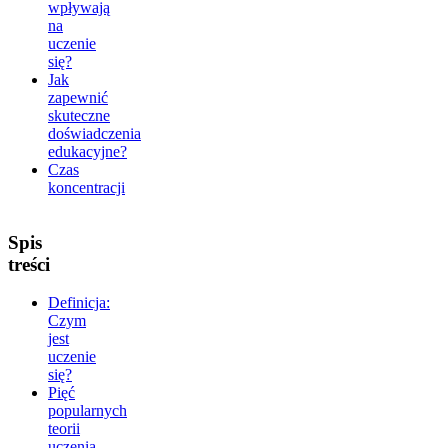
wpływają
na
uczenie
się?
Jak
zapewnić
skuteczne
doświadczenia
edukacyjne?
Czas
koncentracji
Spis
treści
Definicja:
Czym
jest
uczenie
się?
Pięć
popularnych
teorii
uczenia