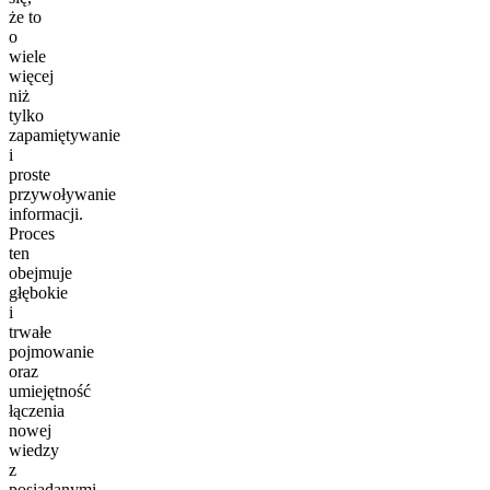
że to
o
wiele
więcej
niż
tylko
zapamiętywanie
i
proste
przywoływanie
informacji.
Proces
ten
obejmuje
głębokie
i
trwałe
pojmowanie
oraz
umiejętność
łączenia
nowej
wiedzy
z
posiadanymi