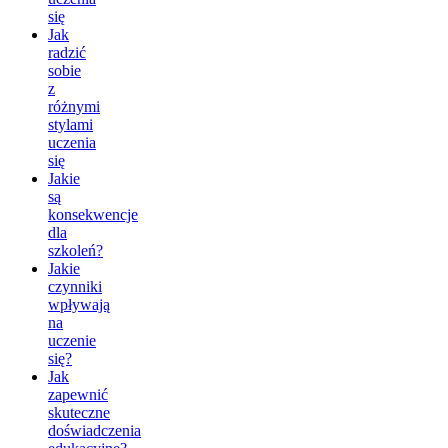
się
Jak
radzić
sobie
z
różnymi
stylami
uczenia
się
Jakie
są
konsekwencje
dla
szkoleń?
Jakie
czynniki
wpływają
na
uczenie
się?
Jak
zapewnić
skuteczne
doświadczenia