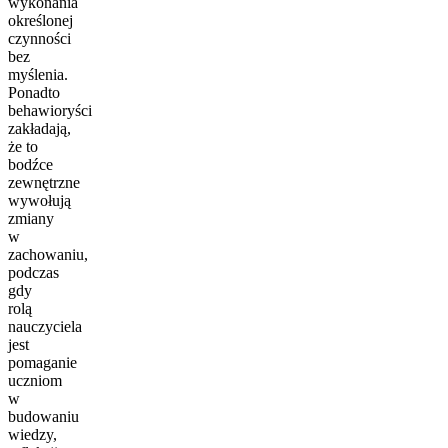
wykonania
określonej
czynności
bez
myślenia.
Ponadto
behawioryści
zakładają,
że to
bodźce
zewnętrzne
wywołują
zmiany
w
zachowaniu,
podczas
gdy
rolą
nauczyciela
jest
pomaganie
uczniom
w
budowaniu
wiedzy,