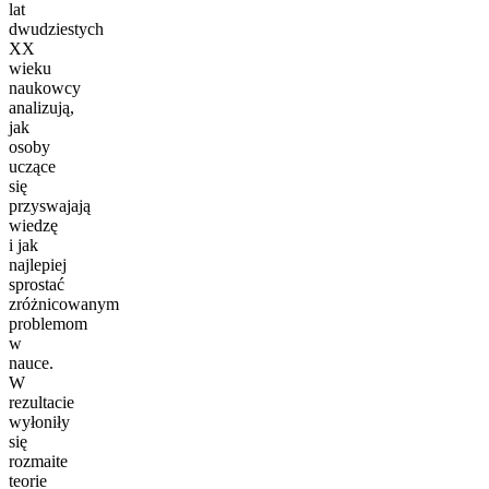
lat
dwudziestych
XX
wieku
naukowcy
analizują,
jak
osoby
uczące
się
przyswajają
wiedzę
i jak
najlepiej
sprostać
zróżnicowanym
problemom
w
nauce.
W
rezultacie
wyłoniły
się
rozmaite
teorie