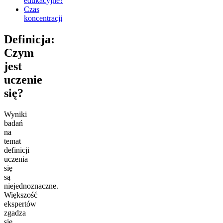
edukacyjne?
Czas
koncentracji
Definicja:
Czym
jest
uczenie
się?
Wyniki
badań
na
temat
definicji
uczenia
się
są
niejednoznaczne.
Większość
ekspertów
zgadza
się,