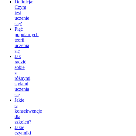
Definicja:
Czym
jest
uczenie
się?
Pięć
popularnych
teorii
uczenia
się
Jak
radzić
sobie
z
różnymi
stylami
uczenia
się
Jakie
są
konsekwencje
dla
szkoleń?
Jakie
czynniki