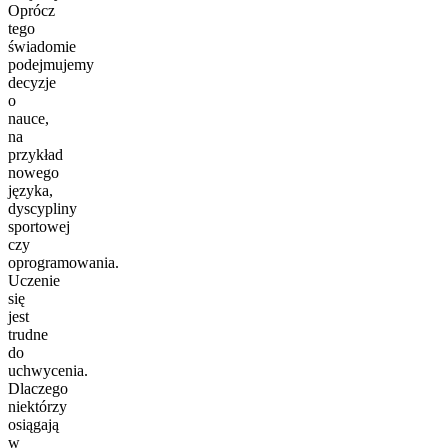
Oprócz
tego
świadomie
podejmujemy
decyzje
o
nauce,
na
przykład
nowego
języka,
dyscypliny
sportowej
czy
oprogramowania.
Uczenie
się
jest
trudne
do
uchwycenia.
Dlaczego
niektórzy
osiągają
w