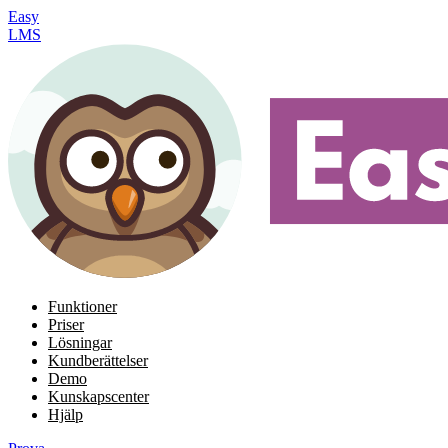
Easy
LMS
Funktioner
Priser
Lösningar
Kundberättelser
Demo
Kunskapscenter
Hjälp