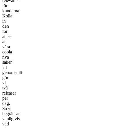
relevanta
för
kunderna.
Kolla
in
den
för
att se
alla
våra
coola
nya
saker
? I
genomsnitt
gör
vi
två
releaser
per
dag.
Så vi
begränsar
vanligtvis
vad