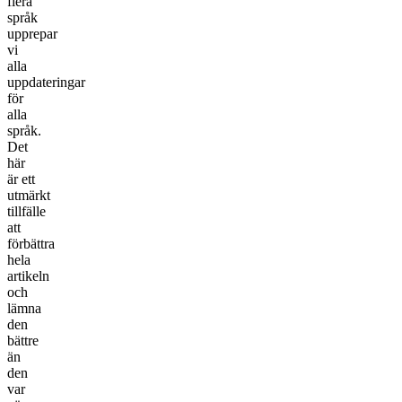
flera
språk
upprepar
vi
alla
uppdateringar
för
alla
språk.
Det
här
är ett
utmärkt
tillfälle
att
förbättra
hela
artikeln
och
lämna
den
bättre
än
den
var