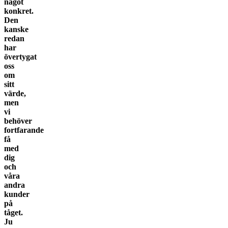
något
konkret.
Den
kanske
redan
har
övertygat
oss
om
sitt
värde,
men
vi
behöver
fortfarande
få
med
dig
och
våra
andra
kunder
på
tåget.
Ju