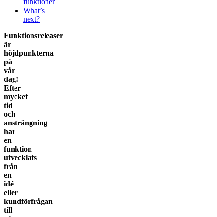
funktioner
What’s
next?
Funktionsreleaser
är
höjdpunkterna
på
vår
dag!
Efter
mycket
tid
och
ansträngning
har
en
funktion
utvecklats
från
en
idé
eller
kundförfrågan
till