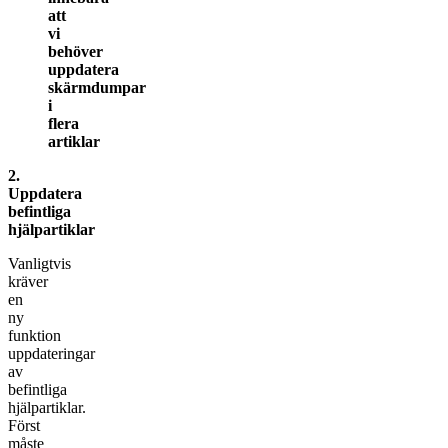
att
vi
behöver
uppdatera
skärmdumpar
i
flera
artiklar
2.
Uppdatera
befintliga
hjälpartiklar
Vanligtvis
kräver
en
ny
funktion
uppdateringar
av
befintliga
hjälpartiklar.
Först
måste