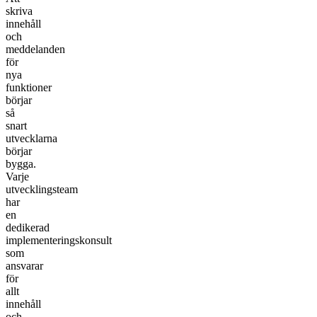
skriva
innehåll
och
meddelanden
för
nya
funktioner
börjar
så
snart
utvecklarna
börjar
bygga.
Varje
utvecklingsteam
har
en
dedikerad
implementeringskonsult
som
ansvarar
för
allt
innehåll
och