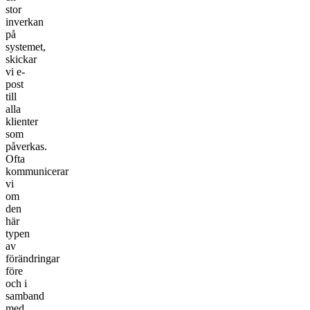
stor
inverkan
på
systemet,
skickar
vi e-
post
till
alla
klienter
som
påverkas.
Ofta
kommunicerar
vi
om
den
här
typen
av
förändringar
före
och i
samband
med