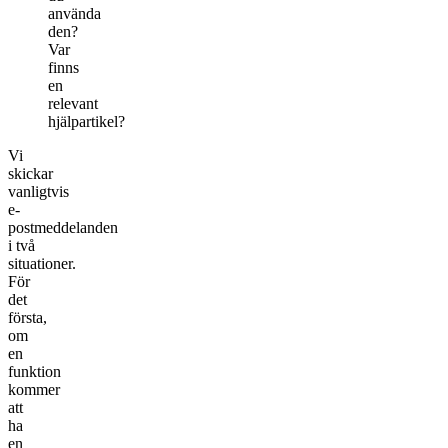
använda
den?
Var
finns
en
relevant
hjälpartikel?
Vi
skickar
vanligtvis
e-
postmeddelanden
i två
situationer.
För
det
första,
om
en
funktion
kommer
att
ha
en