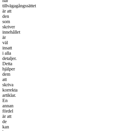
här
tillvägagångssättet
är att
den
som
skriver
innehållet
är
väl
insatt
i alla
detaljer.
Detta
hjälper
dem
att
skriva
korrekta
artiklar.
En
annan
fördel
är att
de
kan