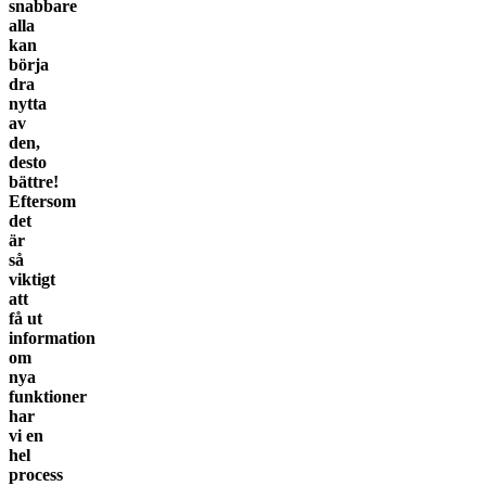
snabbare
alla
kan
börja
dra
nytta
av
den,
desto
bättre!
Eftersom
det
är
så
viktigt
att
få ut
information
om
nya
funktioner
har
vi en
hel
process