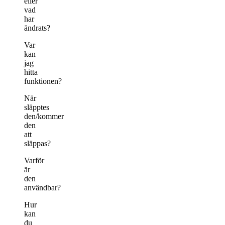
eller
vad
har
ändrats?
Var
kan
jag
hitta
funktionen?
När
släpptes
den/kommer
den
att
släppas?
Varför
är
den
användbar?
Hur
kan
du