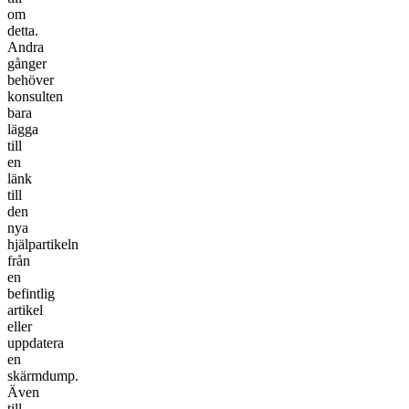
om
detta.
Andra
gånger
behöver
konsulten
bara
lägga
till
en
länk
till
den
nya
hjälpartikeln
från
en
befintlig
artikel
eller
uppdatera
en
skärmdump.
Även
till