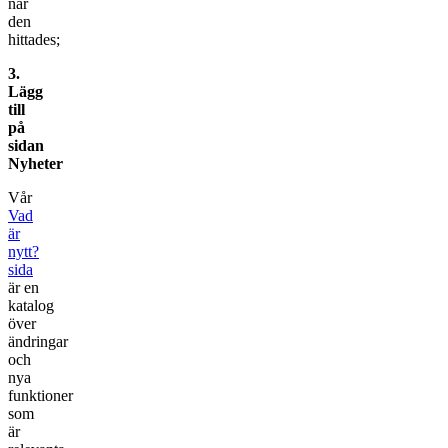
när
den
hittades;
3.
Lägg
till
på
sidan
Nyheter
Vår
Vad
är
nytt?
sida
är en
katalog
över
ändringar
och
nya
funktioner
som
är